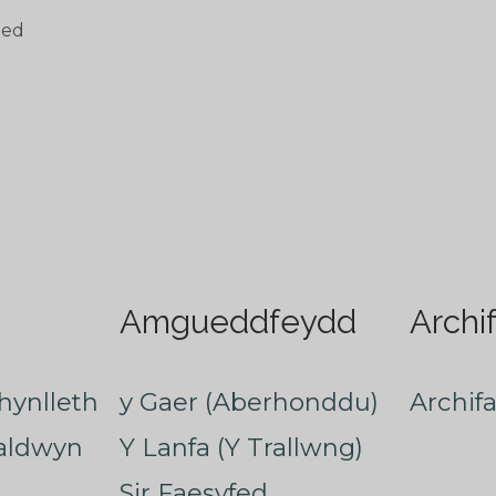
oed
Amgueddfeydd
Archi
hynlleth
y Gaer (Aberhonddu)
Archif
faldwyn
Y Lanfa (Y Trallwng)
Sir Faesyfed