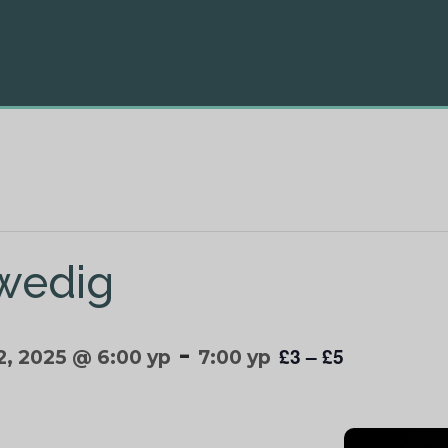
wedig
-
£3 – £5
2, 2025 @ 6:00 yp
7:00 yp