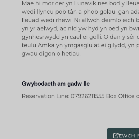
Mae hi mor oer yn Lunavik nes bod y lleu
wedi llyncu pob tân a phob golau, gan ad
lleuad wedi rhewi. Ni allwch deimlo eich 
yn yr aelwyd, ac nid yw hyd yn oed yn bwr
gynhesrwydd yn cael ei golli. O dan y sêr d
teulu Amka yn ymgasglu at ei gilydd, yn
gwau digon o hetiau.
Gwybodaeth am gadw lle
Reservation Line: 07926211555 Box Office 
EWCH I