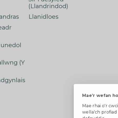
(Llandrindod)
nandras
Llanidloes
eadr
munedol
rallwng (Y
radgynlais
Mae’r wefan h
Mae rhai o'r cwci
wella'ch profiad