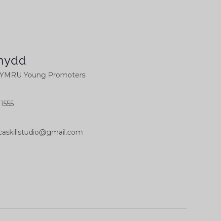
nydd
MRU Young Promoters
1555
askillstudio@gmail.com