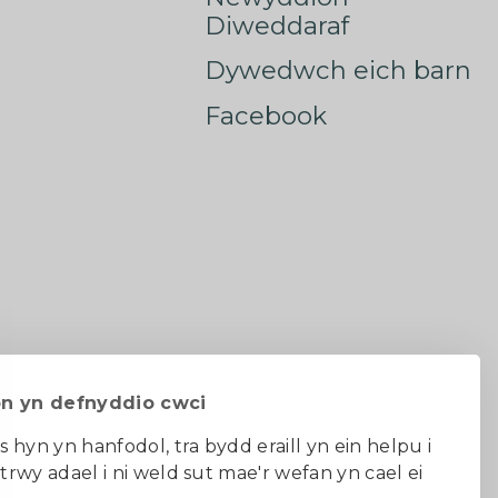
Diweddaraf
Dywedwch eich barn
Facebook
on yn defnyddio cwci
s hyn yn hanfodol, tra bydd eraill yn ein helpu i
 trwy adael i ni weld sut mae'r wefan yn cael ei