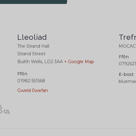
Lleoliad
Tref
The Strand Hall
MOCACY
Strand Street
Ffôn
Builth Wells
,
LD2 3AA
+ Google Map
0792621
Ffôn
E-bost
01982 551568
bluemac
Gweld 0wefan
),
0-12),