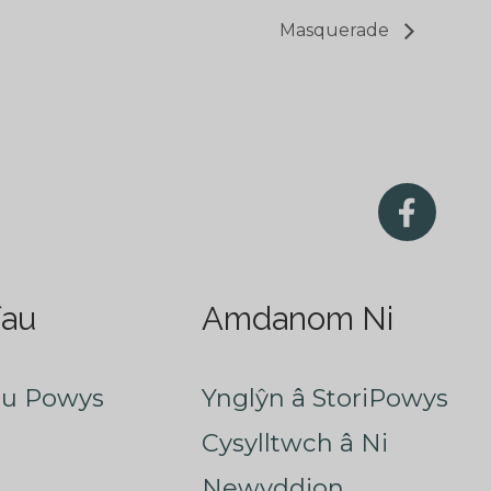
Masquerade
fau
Amdanom Ni
au Powys
Ynglŷn â StoriPowys
Cysylltwch â Ni
Newyddion