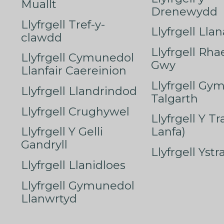
Muallt
Drenewydd
Llyfrgell Tref-y-
Llyfrgell Lla
clawdd
Llyfrgell Rha
Llyfrgell Cymunedol
Gwy
Llanfair Caereinion
Llyfrgell Gy
Llyfrgell Llandrindod
Talgarth
Llyfrgell Crughywel
Llyfrgell Y T
Llyfrgell Y Gelli
Lanfa)
Gandryll
Llyfrgell Yst
Llyfrgell Llanidloes
Llyfrgell Gymunedol
Llanwrtyd