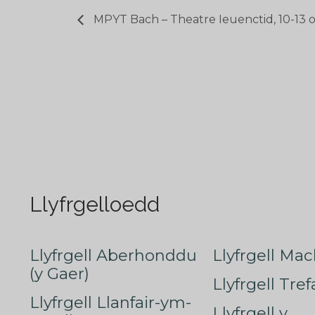
MPYT Bach – Theatre Ieuenctid, 10-13 
Llyfrgelloedd
Llyfrgell Aberhonddu
Llyfrgell Mac
(y Gaer)
Llyfrgell Tre
Llyfrgell Llanfair-ym-
Llyfrgell y