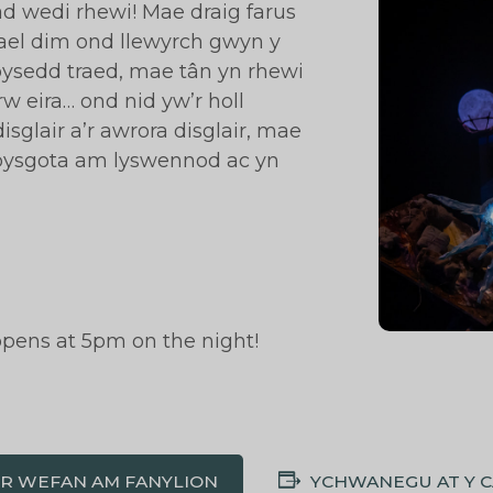
ad wedi rhewi! Mae draig farus
ael dim ond llewyrch gwyn y
bysedd traed, mae tân yn rhewi
w eira… ond nid yw’r holl
isglair a’r awrora disglair, mae
 pysgota am lyswennod ac yn
opens at 5pm on the night!
'R WEFAN AM FANYLION
YCHWANEGU AT Y 