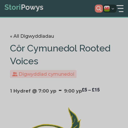
« All Digwyddiadau
Côr Cymunedol Rooted
Voices
Digwyddiad cymunedol
-
£5 – £15
1 Hydref @ 7:00 yp
9:00 yp