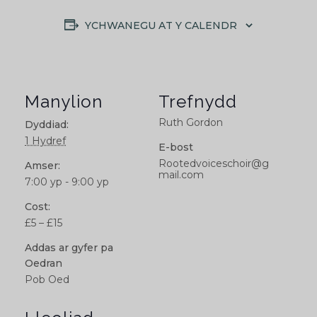
YCHWANEGU AT Y CALENDR
Manylion
Trefnydd
Ruth Gordon
Dyddiad:
1 Hydref
E-bost
Rootedvoiceschoir@g
Amser:
mail.com
7:00 yp - 9:00 yp
Cost:
£5 – £15
Addas ar gyfer pa
Oedran
Pob Oed