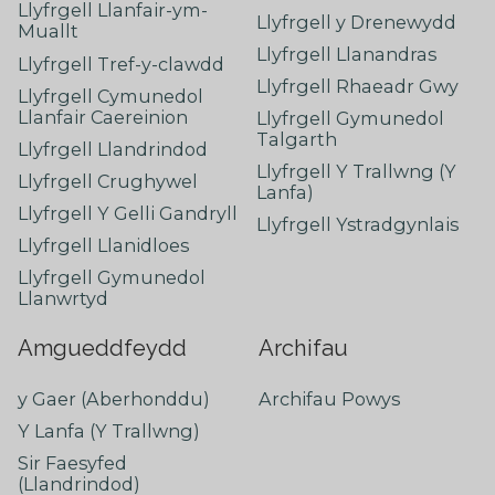
Llyfrgell Llanfair-ym-
Llyfrgell y Drenewydd
Muallt
Llyfrgell Llanandras
Llyfrgell Tref-y-clawdd
Llyfrgell Rhaeadr Gwy
Llyfrgell Cymunedol
Llanfair Caereinion
Llyfrgell Gymunedol
Talgarth
Llyfrgell Llandrindod
Llyfrgell Y Trallwng (Y
Llyfrgell Crughywel
Lanfa)
Llyfrgell Y Gelli Gandryll
Llyfrgell Ystradgynlais
Llyfrgell Llanidloes
Llyfrgell Gymunedol
Llanwrtyd
Amgueddfeydd
Archifau
y Gaer (Aberhonddu)
Archifau Powys
Y Lanfa (Y Trallwng)
Sir Faesyfed
(Llandrindod)