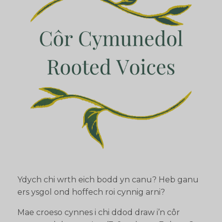
Ydych chi wrth eich bodd yn canu? Heb ganu
ers ysgol ond hoffech roi cynnig arni?
Mae croeso cynnes i chi ddod draw i’n côr