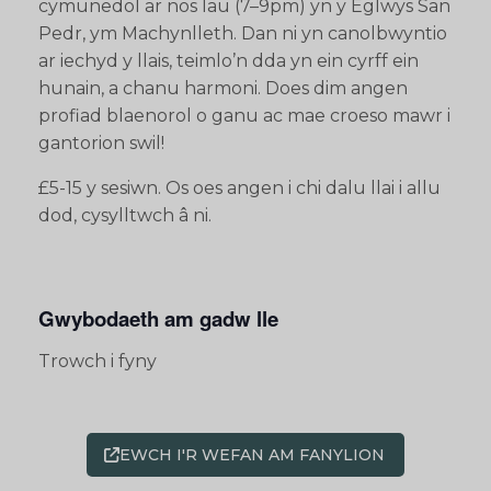
cymunedol ar nos Iau (7–9pm) yn y Eglwys San
Pedr, ym Machynlleth. Dan ni yn canolbwyntio
ar iechyd y llais, teimlo’n dda yn ein cyrff ein
hunain, a chanu harmoni. Does dim angen
profiad blaenorol o ganu ac mae croeso mawr i
gantorion swil!
£5-15 y sesiwn. Os oes angen i chi dalu llai i allu
dod, cysylltwch â ni.
Gwybodaeth am gadw lle
Trowch i fyny
EWCH I'R WEFAN AM FANYLION