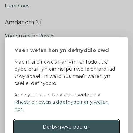
Llanidloes
Amdanom Ni
Ynglŷn â StoriPowys
Cysylltwch â Ni
Mae’r wefan hon yn defnyddio cwci
Newyddion Diweddaraf
Dywedwch eich barn
Mae rhai o'r cwcis hyn yn hanfodol, tra
bydd eraill yn ein helpu i wella'ch profiad
Facebook
trwy adael i ni weld sut mae'r wefan yn
cael ei defnyddio
Datganiad Hygyrchedd
Am wybodaeth fanylach, gwelwch y
Rhestr o'r cwcis a ddefnyddir ar y wefan
Diogelu Data a Phreifatrwydd
Telerau ac amodau
hon.
Derbyniwyd pob un