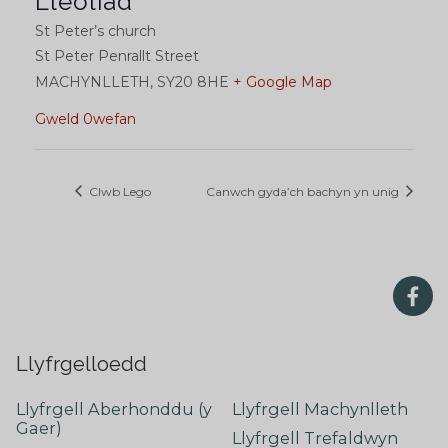
Lleoliad
St Peter’s church
St Peter Penrallt Street
MACHYNLLETH
,
SY20 8HE
+ Google Map
Gweld 0wefan
Clwb Lego
Canwch gyda’ch bachyn yn unig
Llyfrgelloedd
Llyfrgell Aberhonddu (y
Llyfrgell Machynlleth
Gaer)
Llyfrgell Trefaldwyn