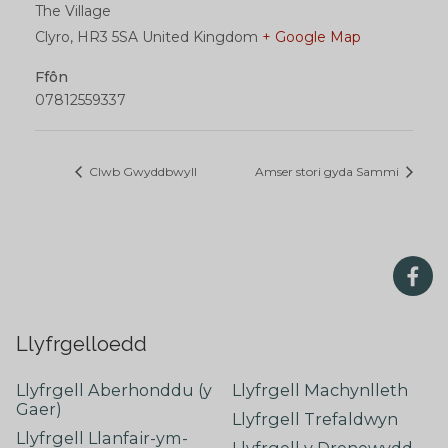
The Village
Clyro
,
HR3 5SA
United Kingdom
+ Google Map
Ffôn
07812559337
Clwb Gwyddbwyll
Amser stori gyda Sammi
Llyfrgelloedd
Llyfrgell Aberhonddu (y
Llyfrgell Machynlleth
Gaer)
Llyfrgell Trefaldwyn
Llyfrgell Llanfair-ym-
Llyfrgell y Drenewydd