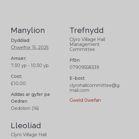
Manylion
Trefnydd
Clyro Village Hall
Dyddiad:
Management
Chwefror 15, 2025
Committee
Amser:
Ffôn
7:30 yp - 10:30 yp
07909558339
Cost:
E-bost
£10.00
clyrohallcommittee@g
mail.com
Addas ar gyfer pa
Gweld 0wefan
Oedran
Oedolion (16)
Lleoliad
Clyro Village Hall