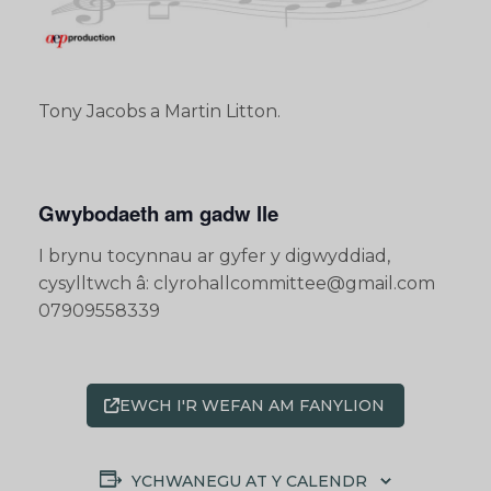
Tony Jacobs a Martin Litton.
Gwybodaeth am gadw lle
I brynu tocynnau ar gyfer y digwyddiad,
cysylltwch â: clyrohallcommittee@gmail.com
07909558339
EWCH I'R WEFAN AM FANYLION
YCHWANEGU AT Y CALENDR