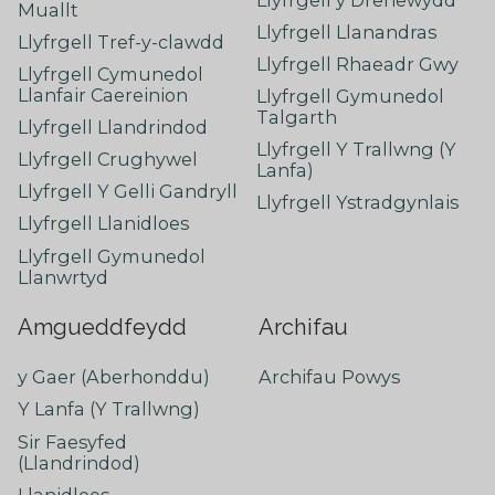
Muallt
Llyfrgell Llanandras
Llyfrgell Tref-y-clawdd
Llyfrgell Rhaeadr Gwy
Llyfrgell Cymunedol
Llanfair Caereinion
Llyfrgell Gymunedol
Talgarth
Llyfrgell Llandrindod
Llyfrgell Y Trallwng (Y
Llyfrgell Crughywel
Lanfa)
Llyfrgell Y Gelli Gandryll
Llyfrgell Ystradgynlais
Llyfrgell Llanidloes
Llyfrgell Gymunedol
Llanwrtyd
Amgueddfeydd
Archifau
y Gaer (Aberhonddu)
Archifau Powys
Y Lanfa (Y Trallwng)
Sir Faesyfed
(Llandrindod)
Llanidloes