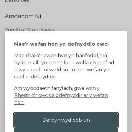
Amdanom Ni
Ynglŷn â StoriPowys
Cysylltwch â Ni
Mae’r wefan hon yn defnyddio cwci
Newyddion Diweddaraf
Dywedwch eich barn
Mae rhai o'r cwcis hyn yn hanfodol, tra
bydd eraill yn ein helpu i wella'ch profiad
Facebook
trwy adael i ni weld sut mae'r wefan yn
cael ei defnyddio
Datganiad Hygyrchedd
Am wybodaeth fanylach, gwelwch y
Rhestr o'r cwcis a ddefnyddir ar y wefan
Diogelu Data a Phreifatrwydd
Telerau ac amodau
hon.
Derbyniwyd pob un