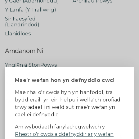
y Gaer (Aberhonddu)
Archifau Powys
Y Lanfa (Y Trallwng)
Sir Faesyfed
(Llandrindod)
Llanidloes
Amdanom Ni
Ynglŷn â StoriPowys
Cysylltwch â Ni
Mae’r wefan hon yn defnyddio cwci
Newyddion Diweddaraf
Dywedwch eich barn
Mae rhai o'r cwcis hyn yn hanfodol, tra
bydd eraill yn ein helpu i wella'ch profiad
Facebook
trwy adael i ni weld sut mae'r wefan yn
cael ei defnyddio
Datganiad Hygyrchedd
Am wybodaeth fanylach, gwelwch y
Rhestr o'r cwcis a ddefnyddir ar y wefan
Diogelu Data a Phreifatrwydd
Telerau ac amodau