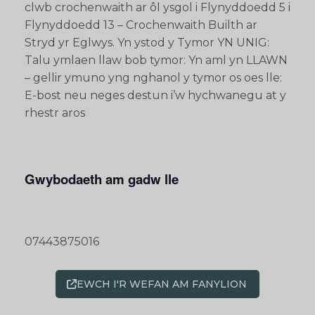
clwb crochenwaith ar ôl ysgol i Flynyddoedd 5 i
Flynyddoedd 13 – Crochenwaith Builth ar
Stryd yr Eglwys. Yn ystod y Tymor YN UNIG:
Talu ymlaen llaw bob tymor: Yn aml yn LLAWN
– gellir ymuno yng nghanol y tymor os oes lle:
E-bost neu neges destun i’w hychwanegu at y
rhestr aros
Gwybodaeth am gadw lle
07443875016
EWCH I'R WEFAN AM FANYLION