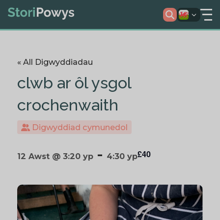
« All Digwyddiadau
clwb ar ôl ysgol
crochenwaith
Digwyddiad cymunedol
-
£40
12 Awst @ 3:20 yp
4:30 yp