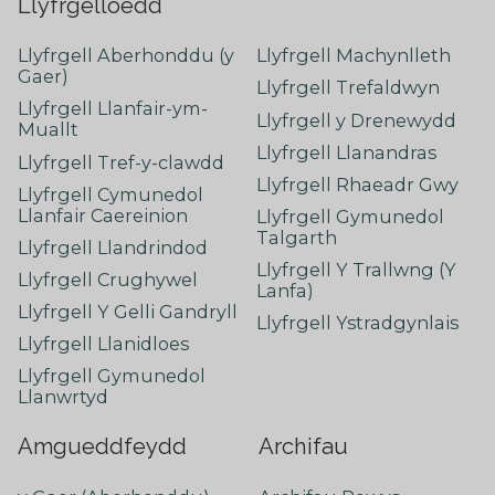
Llyfrgelloedd
Llyfrgell Aberhonddu (y
Llyfrgell Machynlleth
Gaer)
Llyfrgell Trefaldwyn
Llyfrgell Llanfair-ym-
Llyfrgell y Drenewydd
Muallt
Llyfrgell Llanandras
Llyfrgell Tref-y-clawdd
Llyfrgell Rhaeadr Gwy
Llyfrgell Cymunedol
Llanfair Caereinion
Llyfrgell Gymunedol
Talgarth
Llyfrgell Llandrindod
Llyfrgell Y Trallwng (Y
Llyfrgell Crughywel
Lanfa)
Llyfrgell Y Gelli Gandryll
Llyfrgell Ystradgynlais
Llyfrgell Llanidloes
Llyfrgell Gymunedol
Llanwrtyd
Amgueddfeydd
Archifau