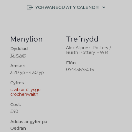
YCHWANEGU AT Y CALENDR
Manylion
Trefnydd
Alex Allpress Pottery /
Dyddiad:
Builth Pottery HWB
12 Awst
Ffôn
Amser:
07443875016
3:20 yp - 4:30 yp
Cyfres
clwb ar ôl ysgol
crochenwaith
Cost:
£40
Addas ar gyfer pa
Oedran