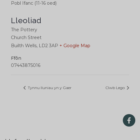
Pobl Ifanc (11-16 oed)
Lleoliad
The Pottery
Church Street
Builth Wells
,
LD2 3AP
+ Google Map
Ffôn
07443875016
Tynnu lluniau yn y Gaer
Clwb Lego