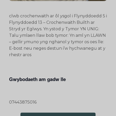
clwb crochenwaith ar ôl ysgol i Flynyddoedd 5 i
Flynyddoedd 13 – Crochenwaith Builth ar
Stryd yr Eglwys. Yn ystod y Tymor YN UNIG:
Talu ymlaen llaw bob tymor: Yn aml yn LLAWN
– gellir ymuno yng nghanol y tymor os oes lle:
E-bost neu neges destun i’w hychwanegu at y
rhestr aros
Gwybodaeth am gadw lle
07443875016