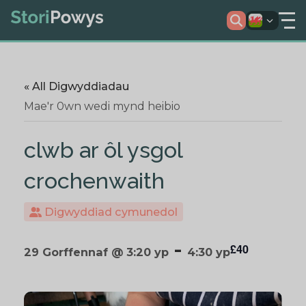
« All Digwyddiadau
Mae'r 0wn wedi mynd heibio
clwb ar ôl ysgol
crochenwaith
Digwyddiad cymunedol
-
£40
29 Gorffennaf @ 3:20 yp
4:30 yp