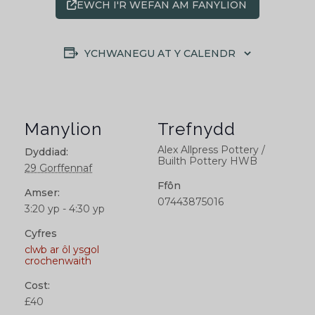
EWCH I'R WEFAN AM FANYLION
YCHWANEGU AT Y CALENDR
Manylion
Trefnydd
Alex Allpress Pottery /
Dyddiad:
Builth Pottery HWB
29 Gorffennaf
Ffôn
Amser:
07443875016
3:20 yp - 4:30 yp
Cyfres
clwb ar ôl ysgol
crochenwaith
Cost:
£40