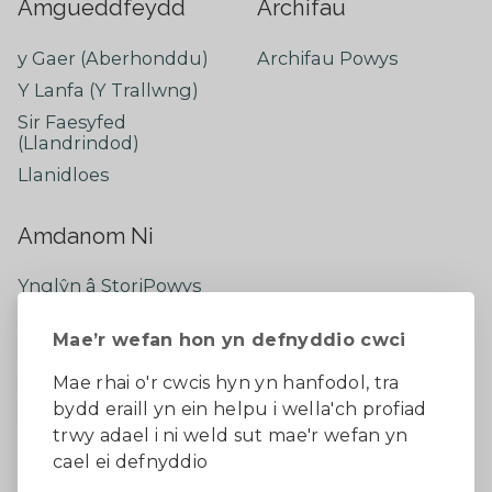
Amgueddfeydd
Archifau
y Gaer (Aberhonddu)
Archifau Powys
Y Lanfa (Y Trallwng)
Sir Faesyfed
(Llandrindod)
Llanidloes
Amdanom Ni
Ynglŷn â StoriPowys
Cysylltwch â Ni
Mae’r wefan hon yn defnyddio cwci
Newyddion Diweddaraf
Dywedwch eich barn
Mae rhai o'r cwcis hyn yn hanfodol, tra
bydd eraill yn ein helpu i wella'ch profiad
Facebook
trwy adael i ni weld sut mae'r wefan yn
cael ei defnyddio