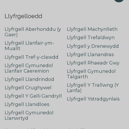
Llyfrgelloedd
Llyfrgell Aberhonddu (y
Llyfrgell Machynlleth
Gaer)
Llyfrgell Trefaldwyn
Llyfrgell Llanfair-ym-
Llyfrgell y Drenewydd
Muallt
Llyfrgell Llanandras
Llyfrgell Tref-y-clawdd
Llyfrgell Rhaeadr Gwy
Llyfrgell Cymunedol
Llanfair Caereinion
Llyfrgell Gymunedol
Talgarth
Llyfrgell Llandrindod
Llyfrgell Y Trallwng (Y
Llyfrgell Crughywel
Lanfa)
Llyfrgell Y Gelli Gandryll
Llyfrgell Ystradgynlais
Llyfrgell Llanidloes
Llyfrgell Gymunedol
Llanwrtyd