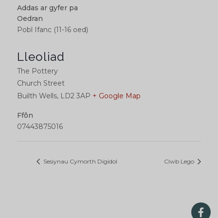
Addas ar gyfer pa
Oedran
Pobl Ifanc (11-16 oed)
Lleoliad
The Pottery
Church Street
Builth Wells
,
LD2 3AP
+ Google Map
Ffôn
07443875016
Sesiynau Cymorth Digidol
Clwb Lego