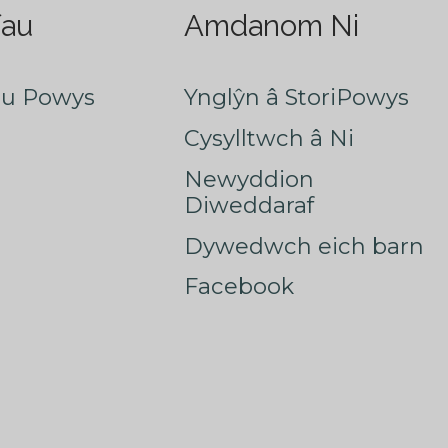
fau
Amdanom Ni
au Powys
Ynglŷn â StoriPowys
Cysylltwch â Ni
Newyddion
Diweddaraf
Dywedwch eich barn
Facebook