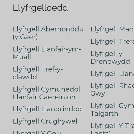
Llyfrgelloedd
Llyfrgell Aberhonddu
Llyfrgell Mac
(y Gaer)
Llyfrgell Tre
Llyfrgell Llanfair-ym-
Llyfrgell y
Muallt
Drenewydd
Llyfrgell Tref-y-
Llyfrgell Lla
clawdd
Llyfrgell Rha
Llyfrgell Cymunedol
Gwy
Llanfair Caereinion
Llyfrgell Gy
Llyfrgell Llandrindod
Talgarth
Llyfrgell Crughywel
Llyfrgell Y T
Llyfrgell Y Gelli
Lanfa)