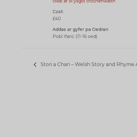
clwb ar ôl ysgol crochenwaith
Cost:
£40
Addas ar gyfer pa Oedran
Pobl Ifanc (11-16 oed)
Stori a Chan – Welsh Story and Rhyme