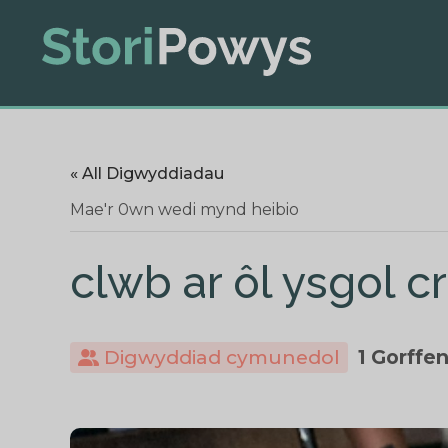
« All Digwyddiadau
Mae'r 0wn wedi mynd heibio
clwb ar ôl ysgol 
Digwyddiad cymunedol
1 Gorffe