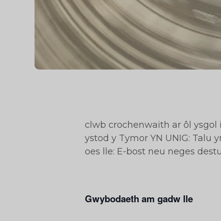
clwb crochenwaith ar ôl ysgol 
ystod y Tymor YN UNIG: Talu y
oes lle: E-bost neu neges dest
Gwybodaeth am gadw lle