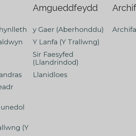
Amgueddfeydd
Archi
hynlleth
y Gaer (Aberhonddu)
Archif
faldwyn
Y Lanfa (Y Trallwng)
Sir Faesyfed
(Llandrindod)
nandras
Llanidloes
eadr
munedol
rallwng (Y