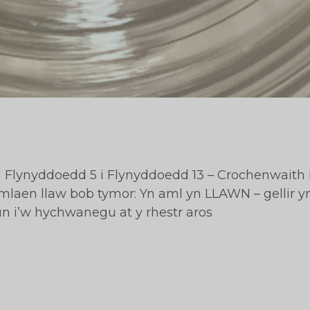
i Flynyddoedd 5 i Flynyddoedd 13 – Crochenwaith B
mlaen llaw bob tymor: Yn aml yn LLAWN – gellir 
un i’w hychwanegu at y rhestr aros