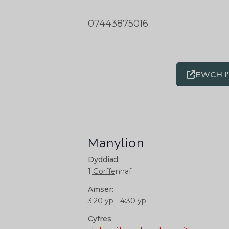
07443875016
EWCH I
Manylion
Dyddiad:
1 Gorffennaf
Amser:
3:20 yp - 4:30 yp
Cyfres