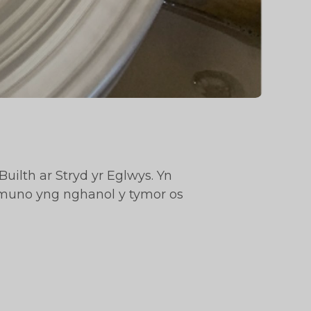
uilth ar Stryd yr Eglwys. Yn
ymuno yng nghanol y tymor os