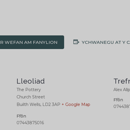
'R WEFAN AM FANYLION
YCHWANEGU AT Y 
Lleoliad
Tref
The Pottery
Alex All
Church Street
Ffôn
Builth Wells
,
LD2 3AP
+ Google Map
074438
Ffôn
07443875016