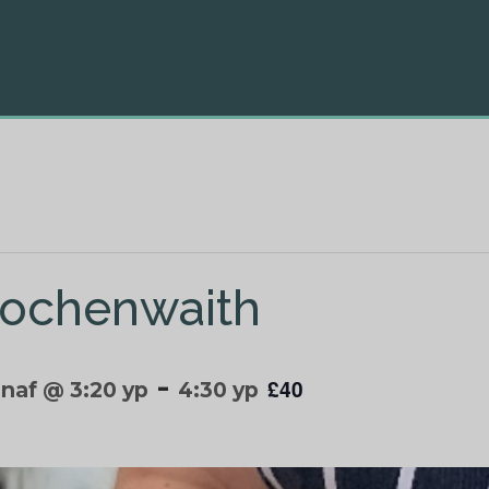
crochenwaith
-
£40
nnaf @ 3:20 yp
4:30 yp