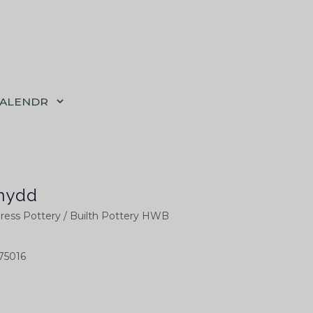
CALENDR
nydd
press Pottery / Builth Pottery HWB
75016