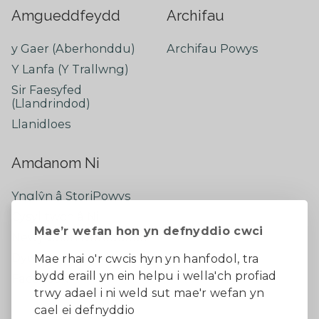
Amgueddfeydd
Archifau
y Gaer (Aberhonddu)
Archifau Powys
Y Lanfa (Y Trallwng)
Sir Faesyfed
(Llandrindod)
Llanidloes
Amdanom Ni
Ynglŷn â StoriPowys
Cysylltwch â Ni
Mae’r wefan hon yn defnyddio cwci
Newyddion Diweddaraf
Dywedwch eich barn
Mae rhai o'r cwcis hyn yn hanfodol, tra
bydd eraill yn ein helpu i wella'ch profiad
Facebook
trwy adael i ni weld sut mae'r wefan yn
cael ei defnyddio