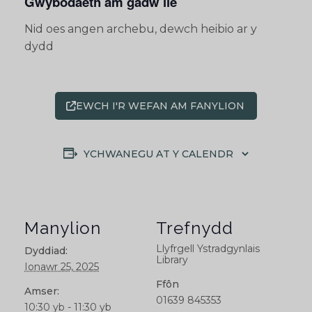
Gwybodaeth am gadw lle
Nid oes angen archebu, dewch heibio ar y
dydd
EWCH I'R WEFAN AM FANYLION
YCHWANEGU AT Y CALENDR
Manylion
Trefnydd
Llyfrgell Ystradgynlais
Dyddiad:
Library
Ionawr 25, 2025
Ffôn
Amser:
01639 845353
10:30 yb - 11:30 yb