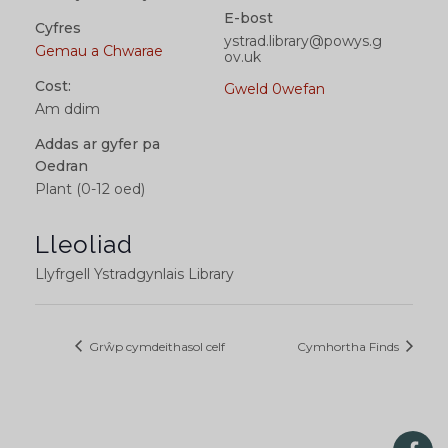
E-bost
Cyfres
ystrad.library@powys.g
Gemau a Chwarae
ov.uk
Cost:
Gweld 0wefan
Am ddim
Addas ar gyfer pa
Oedran
Plant (0-12 oed)
Lleoliad
Llyfrgell Ystradgynlais Library
Grŵp cymdeithasol celf
Cymhortha Finds