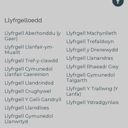
Llyfrgelloedd
Llyfrgell Aberhonddu (y
Llyfrgell Machynlleth
Gaer)
Llyfrgell Trefaldwyn
Llyfrgell Llanfair-ym-
Llyfrgell y Drenewydd
Muallt
Llyfrgell Llanandras
Llyfrgell Tref-y-clawdd
Llyfrgell Rhaeadr Gwy
Llyfrgell Cymunedol
Llanfair Caereinion
Llyfrgell Gymunedol
Talgarth
Llyfrgell Llandrindod
Llyfrgell Y Trallwng (Y
Llyfrgell Crughywel
Lanfa)
Llyfrgell Y Gelli Gandryll
Llyfrgell Ystradgynlais
Llyfrgell Llanidloes
Llyfrgell Gymunedol
Llanwrtyd