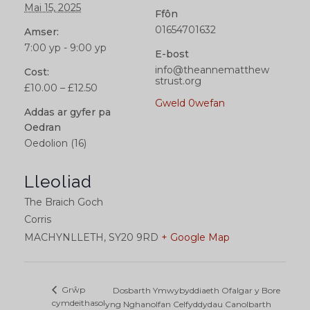
Mai 15, 2025
Ffôn
01654701632
Amser:
7:00 yp - 9:00 yp
E-bost
info@theannematthew
Cost:
strust.org
£10.00 – £12.50
Gweld 0wefan
Addas ar gyfer pa
Oedran
Oedolion (16)
Lleoliad
The Braich Goch
Corris
MACHYNLLETH
,
SY20 9RD
+ Google Map
Grŵp
Dosbarth Ymwybyddiaeth Ofalgar y Bore
cymdeithasol
yng Nghanolfan Celfyddydau Canolbarth