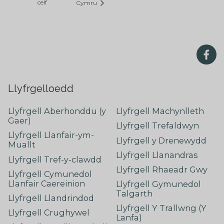
celf
Cymru
Llyfrgelloedd
Llyfrgell Aberhonddu (y
Llyfrgell Machynlleth
Gaer)
Llyfrgell Trefaldwyn
Llyfrgell Llanfair-ym-
Llyfrgell y Drenewydd
Muallt
Llyfrgell Llanandras
Llyfrgell Tref-y-clawdd
Llyfrgell Rhaeadr Gwy
Llyfrgell Cymunedol
Llanfair Caereinion
Llyfrgell Gymunedol
Talgarth
Llyfrgell Llandrindod
Llyfrgell Y Trallwng (Y
Llyfrgell Crughywel
Lanfa)