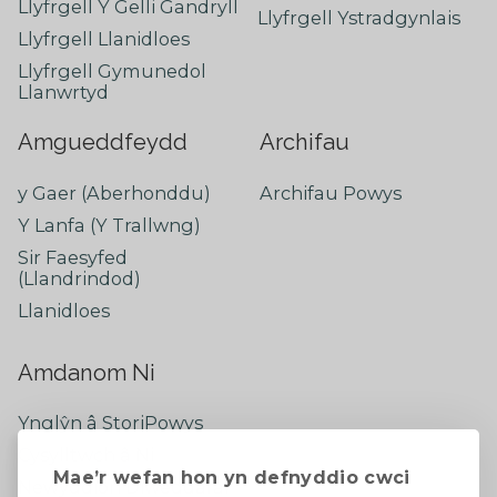
Llyfrgell Y Gelli Gandryll
Llyfrgell Ystradgynlais
Llyfrgell Llanidloes
Llyfrgell Gymunedol
Llanwrtyd
Amgueddfeydd
Archifau
y Gaer (Aberhonddu)
Archifau Powys
Y Lanfa (Y Trallwng)
Sir Faesyfed
(Llandrindod)
Llanidloes
Amdanom Ni
Ynglŷn â StoriPowys
Cysylltwch â Ni
Mae’r wefan hon yn defnyddio cwci
Newyddion Diweddaraf