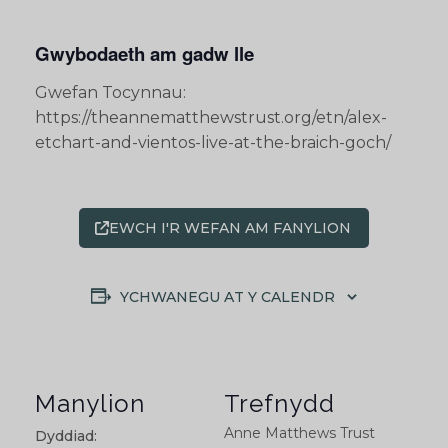
Gwybodaeth am gadw lle
Gwefan Tocynnau:
https://theannematthewstrust.org/etn/alex-
etchart-and-vientos-live-at-the-braich-goch/
EWCH I'R WEFAN AM FANYLION
YCHWANEGU AT Y CALENDR
Manylion
Trefnydd
Anne Matthews Trust
Dyddiad: