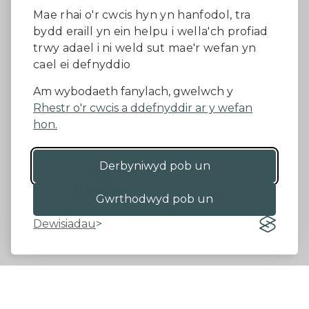
Dywedwch eich barn
Mae rhai o'r cwcis hyn yn hanfodol, tra
bydd eraill yn ein helpu i wella'ch profiad
Facebook
trwy adael i ni weld sut mae'r wefan yn
cael ei defnyddio
Datganiad Hygyrchedd
Am wybodaeth fanylach, gwelwch y
Rhestr o'r cwcis a ddefnyddir ar y wefan
Diogelu Data a Phreifatrwydd
Telerau ac amodau
hon.
Derbyniwyd pob un
©2026 - Cyngor Sir Powys
Gwrthodwyd pob un
Dewisiadau
Gan 18a
&