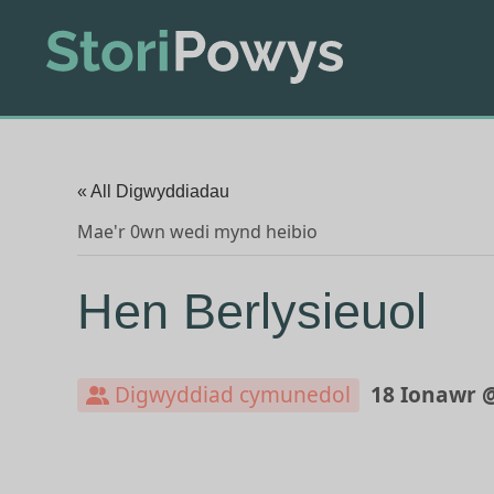
« All Digwyddiadau
Mae'r 0wn wedi mynd heibio
Hen Berlysieuol
Digwyddiad cymunedol
18 Ionawr @