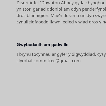
Disgrifir fel “Downton Abbey gyda chynghor
yn stori gariad ddoniol am ddyn penderfyno
dros blanhigion. Mae’n ddrama un dyn swyn
cynulleidfaoedd llawn ledled y wlad dros y 
Gwybodaeth am gadw lle
I brynu tocynnau ar gyfer y digwyddiad, cysy
clyrohallcommittee@gmail.com