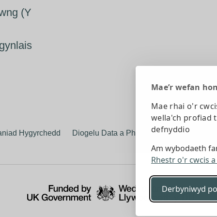
llwng (Y
dgynlais
Mae’r wefan hon
Mae rhai o'r cwci
wella'ch profiad 
defnyddio
aniad Hygyrchedd
Diogelu Data a Phreifatrwydd
Telerau 
Am wybodaeth fan
Rhestr o'r cwcis 
Derbyniwyd po