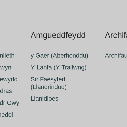
Amgueddfeydd
Archi
nlleth
y Gaer (Aberhonddu)
Archifa
ldwyn
Y Lanfa (Y Trallwng)
enewydd
Sir Faesyfed
(Llandrindod)
ndras
Llanidloes
adr Gwy
nedol