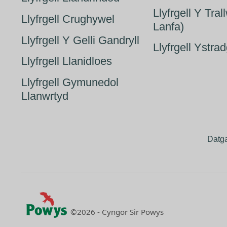
Llyfrgell Y Tra
Llyfrgell Crughywel
Lanfa)
Llyfrgell Y Gelli Gandryll
Llyfrgell Ystra
Llyfrgell Llanidloes
Llyfrgell Gymunedol
Llanwrtyd
Datg
©2026 - Cyngor Sir Powys