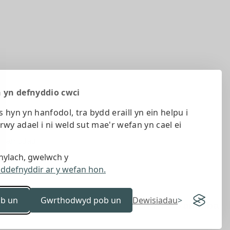
 yn defnyddio cwci
s hyn yn hanfodol, tra bydd eraill yn ein helpu i
trwy adael i ni weld sut mae'r wefan yn cael ei
ac amodau
ylach, gwelwch y
a ddefnyddir ar y wefan hon.
b un
Gwrthodwyd pob un
Dewisiadau
Gan 18a
&