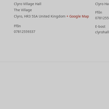
Clyro Village Hall
Clyro Ha
The Village
Ffôn
Clyro
,
HR3 5SA
United Kingdom
+ Google Map
0781255
Ffôn
E-bost
07812559337
clyroha