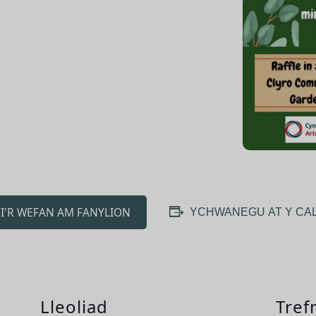
I'R WEFAN AM FANYLION
YCHWANEGU AT Y CA
Lleoliad
Tref