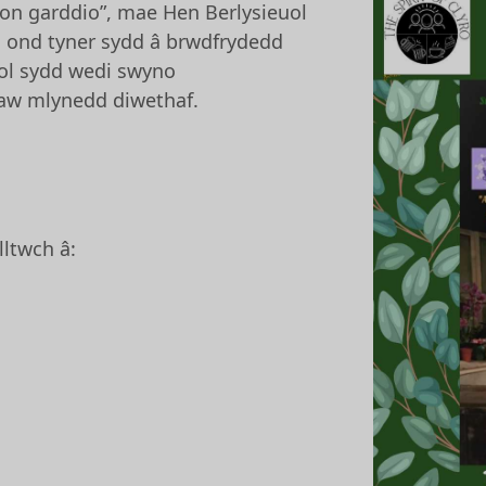
ion garddio”, mae Hen Berlysieuol
l ond tyner sydd â brwdfrydedd
ol sydd wedi swyno
naw mlynedd diwethaf.
lltwch â: