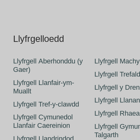
Llyfrgelloedd
Llyfrgell Aberhonddu (y
Llyfrgell Machy
Gaer)
Llyfrgell Trefa
Llyfrgell Llanfair-ym-
Llyfrgell y Dr
Muallt
Llyfrgell Llana
Llyfrgell Tref-y-clawdd
Llyfrgell Rhae
Llyfrgell Cymunedol
Llanfair Caereinion
Llyfrgell Gymu
Talgarth
Llyfrgell Llandrindod