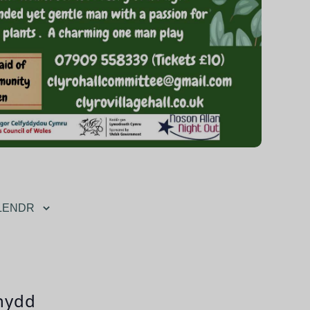
LENDR
nydd