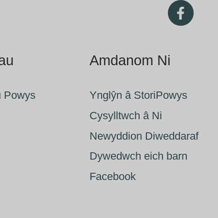
fau
Amdanom Ni
u Powys
Ynglŷn â StoriPowys
Cysylltwch â Ni
Newyddion Diweddaraf
Dywedwch eich barn
Facebook