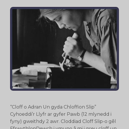
“Cloff o Adran Un gyda Chloffion Slip”
Cyhoeddi’r Llyfr ar gyfer Pawb (12 mlynedd i
fyny) gweithdy 2 awr. Cloddiad Cloff Slip-o gêl
FfrwythlonDewch i ymuno â mi i greu cloff un