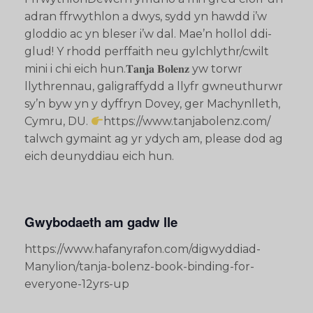
adran ffrwythlon a dwys, sydd yn hawdd i’w
gloddio ac yn bleser i’w dal. Mae’n hollol ddi-
glud! Y rhodd perffaith neu gylchlythr/cwilt
mini i chi eich hun.𝐓𝐚𝐧𝐣𝐚 𝐁𝐨𝐥𝐞𝐧𝐳 yw torwr
llythrennau, galigraffydd a llyfr gwneuthurwr
sy’n byw yn y dyffryn Dovey, ger Machynlleth,
Cymru, DU.
https://www.tanjabolenz.com/
talwch gymaint ag yr ydych am, please dod ag
eich deunyddiau eich hun.
Gwybodaeth am gadw lle
https://www.hafanyrafon.com/digwyddiad-
Manylion/tanja-bolenz-book-binding-for-
everyone-12yrs-up