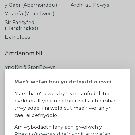
y Gaer (Aberhonddu)
Archifau Powys
Y Lanfa (Y Trallwng)
Sir Faesyfed
(Llandrindod)
Llanidloes
Amdanom Ni
Ynglŷn â StoriPowys
Cysylltwch â Ni
Mae’r wefan hon yn defnyddio cwci
Newyddion Diweddaraf
Dywedwch eich barn
Mae rhai o'r cwcis hyn yn hanfodol, tra
bydd eraill yn ein helpu i wella'ch profiad
Facebook
trwy adael i ni weld sut mae'r wefan yn
cael ei defnyddio
Datganiad Hygyrchedd
Am wybodaeth fanylach, gwelwch y
Rhestr o'r cwcis a ddefnyddir ar y wefan