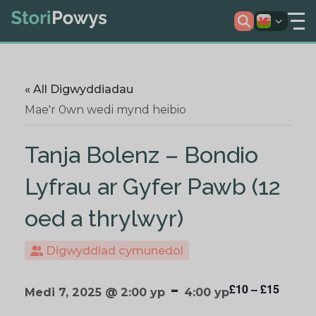
« All Digwyddiadau
Mae'r 0wn wedi mynd heibio
Tanja Bolenz – Bondio
Lyfrau ar Gyfer Pawb (12
oed a thrylwyr)
Digwyddiad cymunedol
-
£10 – £15
Medi 7, 2025 @ 2:00 yp
4:00 yp