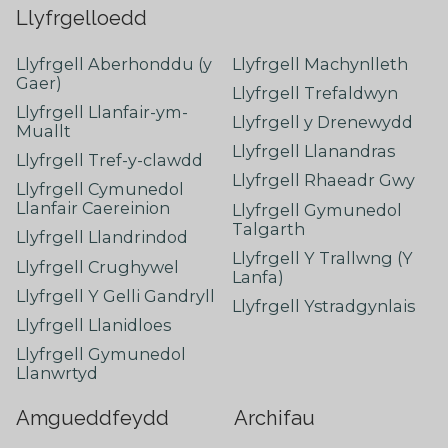
Llyfrgelloedd
Llyfrgell Aberhonddu (y
Llyfrgell Machynlleth
Gaer)
Llyfrgell Trefaldwyn
Llyfrgell Llanfair-ym-
Llyfrgell y Drenewydd
Muallt
Llyfrgell Llanandras
Llyfrgell Tref-y-clawdd
Llyfrgell Rhaeadr Gwy
Llyfrgell Cymunedol
Llanfair Caereinion
Llyfrgell Gymunedol
Talgarth
Llyfrgell Llandrindod
Llyfrgell Y Trallwng (Y
Llyfrgell Crughywel
Lanfa)
Llyfrgell Y Gelli Gandryll
Llyfrgell Ystradgynlais
Llyfrgell Llanidloes
Llyfrgell Gymunedol
Llanwrtyd
Amgueddfeydd
Archifau