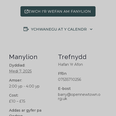
EWCH I'R WEFAN AM FANYLION
YCHWANEGU AT Y CALENDR
Manylion
Trefnydd
Hafan Yr Afon
Dyddiad:
Medi 7, 2025
Ffôn
07535710256
Amser:
2:00 yp - 4:00 yp
E-bost
barry@opennewtown.o
Cost:
rg.uk
£10 – £15
Addas ar gyfer pa