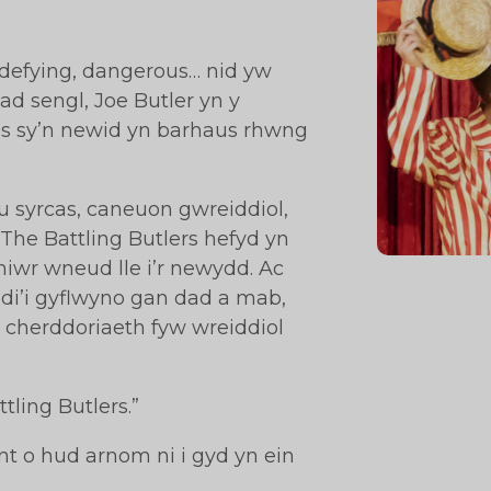
h-defying, dangerous… nid yw
ad sengl, Joe Butler yn y
nas sy’n newid yn barhaus rhwng
u syrcas, caneuon gwreiddiol,
The Battling Butlers hefyd yn
miwr wneud lle i’r newydd. Ac
di’i gyflwyno gan dad a mab,
 cherddoriaeth fyw wreiddiol
tling Butlers.”
t o hud arnom ni i gyd yn ein