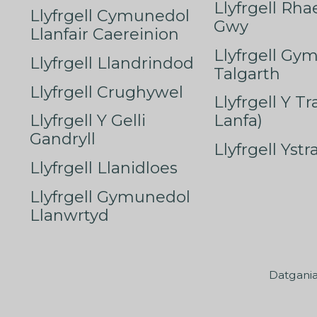
Llyfrgell Rha
Llyfrgell Cymunedol
Gwy
Llanfair Caereinion
Llyfrgell Gy
Llyfrgell Llandrindod
Talgarth
Llyfrgell Crughywel
Llyfrgell Y T
Llyfrgell Y Gelli
Lanfa)
Gandryll
Llyfrgell Yst
Llyfrgell Llanidloes
Llyfrgell Gymunedol
Llanwrtyd
Datgani