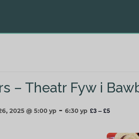
rs – Theatr Fyw i Baw
-
£3 – £5
6, 2025 @ 5:00 yp
6:30 yp