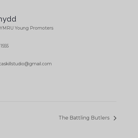
nydd
MRU Young Promoters
1555
askillstudio@gmail.com
The Battling Butlers