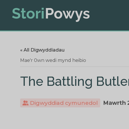
« All Digwyddiadau
Mae'r 0wn wedi mynd heibio
The Battling Butle
Digwyddiad cymunedol
Mawrth 2