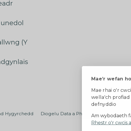
eadr
munedol
rallwng (Y
radgynlais
Mae’r wefan h
Mae rhai o'r cwci
wella'ch profiad
defnyddio
ad Hygyrchedd
Diogelu Data a Phreifatrwydd
Teler
Am wybodaeth fa
Rhestr o'r cwcis 