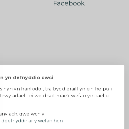
Facebook
on yn defnyddio cwci
s hyn yn hanfodol, tra bydd eraill yn ein helpu i
 trwy adael i ni weld sut mae'r wefan yn cael ei
au ac amodau
nylach, gwelwch y
a ddefnyddir ar y wefan hon.