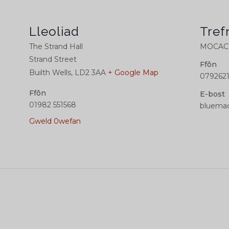
Lleoliad
Tref
The Strand Hall
MOCACY
Strand Street
Ffôn
Builth Wells
,
LD2 3AA
+ Google Map
0792621
Ffôn
E-bost
01982 551568
bluemac
Gweld 0wefan