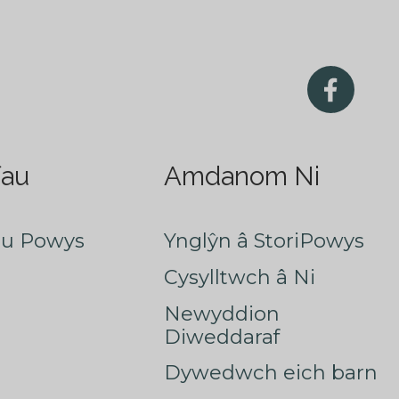
fau
Amdanom Ni
au Powys
Ynglŷn â StoriPowys
Cysylltwch â Ni
Newyddion
Diweddaraf
Dywedwch eich barn