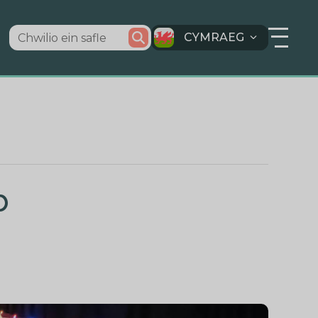
CYMRAEG
b