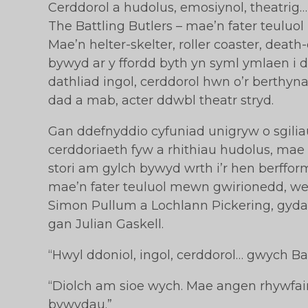
Cerddorol a hudolus, emosiynol, theatrig…
The Battling Butlers – mae’n fater teuluol
Mae’n helter-skelter, roller coaster, deat
bywyd ar y ffordd byth yn syml ymlaen i d
dathliad ingol, cerddorol hwn o’r berthy
dad a mab, acter ddwbl theatr stryd.
Gan ddefnyddio cyfuniad unigryw o sgilia
cerddoriaeth fyw a rhithiau hudolus, mae 
stori am gylch bywyd wrth i’r hen berffor
mae’n fater teuluol mewn gwirionedd, we
Simon Pullum a Lochlann Pickering, gyda
gan Julian Gaskell.
“Hwyl ddoniol, ingol, cerddorol… gwych Bat
“Diolch am sioe wych. Mae angen rhywfain
bywydau.”