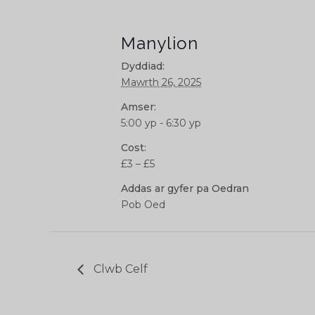
Manylion
Dyddiad:
Mawrth 26, 2025
Amser:
5:00 yp - 6:30 yp
Cost:
£3 – £5
Addas ar gyfer pa Oedran
Pob Oed
Clwb Celf