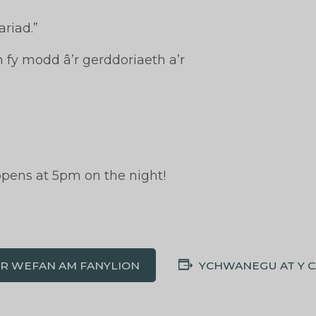
riad.”
h fy modd â’r gerddoriaeth a’r
”
opens at 5pm on the night!
'R WEFAN AM FANYLION
YCHWANEGU AT Y 