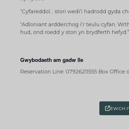
“Cyfareddol… stori wedi’i hadrodd gyda cha
“Adloniant ardderchog i’r teulu cyfan. Wrt
hud, ond roedd y stori yn brydferth hefyd.
Gwybodaeth am gadw lle
Reservation Line: 07926211555 Box Office 
EWCH I