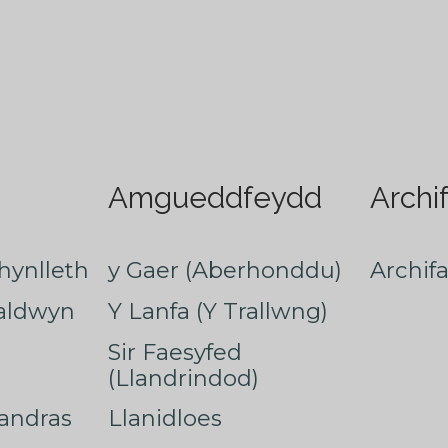
Amgueddfeydd
Archi
hynlleth
y Gaer (Aberhonddu)
Archif
faldwyn
Y Lanfa (Y Trallwng)
Sir Faesyfed
(Llandrindod)
nandras
Llanidloes