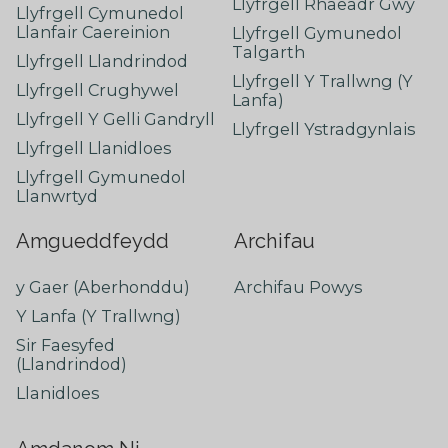
Llyfrgell Rhaeadr Gwy
Llyfrgell Cymunedol
Llanfair Caereinion
Llyfrgell Gymunedol
Talgarth
Llyfrgell Llandrindod
Llyfrgell Y Trallwng (Y
Llyfrgell Crughywel
Lanfa)
Llyfrgell Y Gelli Gandryll
Llyfrgell Ystradgynlais
Llyfrgell Llanidloes
Llyfrgell Gymunedol
Llanwrtyd
Amgueddfeydd
Archifau
y Gaer (Aberhonddu)
Archifau Powys
Y Lanfa (Y Trallwng)
Sir Faesyfed
(Llandrindod)
Llanidloes