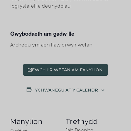
logi ystafell a deunyddiau.
Gwybodaeth am gadw lle
Archebu ymlaen llaw drwy'r wefan.
EWCH I'R WEFAN AM FANYLION
YCHWANEGU AT Y CALENDR
Manylion
Trefnydd
Jain Downing
Dyddiad: