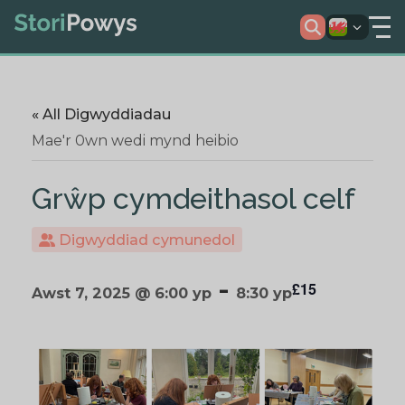
« All Digwyddiadau
Mae'r 0wn wedi mynd heibio
Grŵp cymdeithasol celf
Digwyddiad cymunedol
-
£15
Awst 7, 2025 @ 6:00 yp
8:30 yp