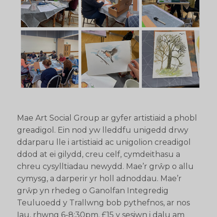
Mae Art Social Group ar gyfer artistiaid a phobl
greadigol. Ein nod yw lleddfu unigedd drwy
ddarparu lle i artistiaid ac unigolion creadigol
ddod at ei gilydd, creu celf, cymdeithasu a
chreu cysylltiadau newydd. Mae’r grŵp o allu
cymysg, a darperir yr holl adnoddau. Mae’r
grŵp yn rhedeg o Ganolfan Integredig
Teuluoedd y Trallwng bob pythefnos, ar nos
Iau, rhwng 6-8:30pm. £15 y sesiwn i dalu am