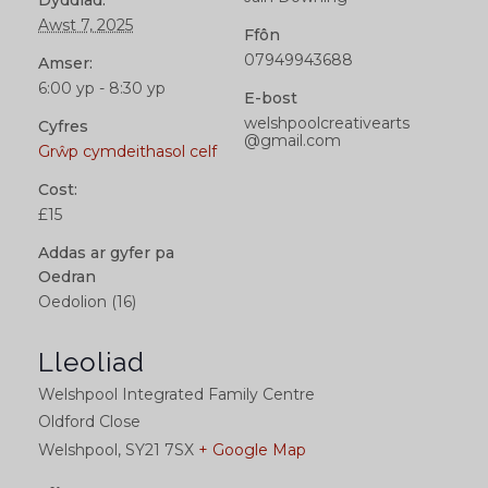
Awst 7, 2025
Ffôn
07949943688
Amser:
6:00 yp - 8:30 yp
E-bost
welshpoolcreativearts
Cyfres
@gmail.com
Grŵp cymdeithasol celf
Cost:
£15
Addas ar gyfer pa
Oedran
Oedolion (16)
Lleoliad
Welshpool Integrated Family Centre
Oldford Close
Welshpool
,
SY21 7SX
+ Google Map