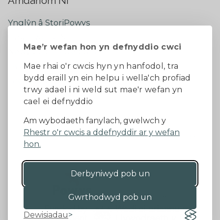
Amdanom Ni
Ynglŷn â StoriPowys
Cysylltwch â Ni
Mae’r wefan hon yn defnyddio cwci
Newyddion Diweddaraf
Dywedwch eich barn
Mae rhai o'r cwcis hyn yn hanfodol, tra
bydd eraill yn ein helpu i wella'ch profiad
Facebook
trwy adael i ni weld sut mae'r wefan yn
cael ei defnyddio
Datganiad Hygyrchedd
Am wybodaeth fanylach, gwelwch y
Rhestr o'r cwcis a ddefnyddir ar y wefan
Diogelu Data a Phreifatrwydd
Telerau ac amodau
hon.
Derbyniwyd pob un
©2026 - Cyngor Sir Powys
Gwrthodwyd pob un
Dewisiadau