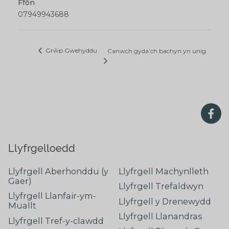
Ffôn
07949943688
Grŵp Gwehyddu
Canwch gyda’ch bachyn yn unig
Llyfrgelloedd
Llyfrgell Aberhonddu (y
Llyfrgell Machynlleth
Gaer)
Llyfrgell Trefaldwyn
Llyfrgell Llanfair-ym-
Llyfrgell y Drenewydd
Muallt
Llyfrgell Llanandras
Llyfrgell Tref-y-clawdd