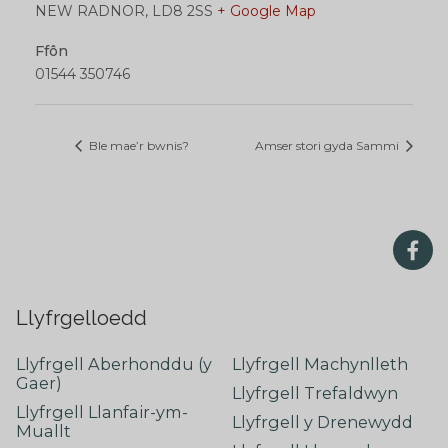
NEW RADNOR
,
LD8 2SS
+ Google Map
Ffôn
01544 350746
Ble mae’r bwnis?
Amser stori gyda Sammi
Llyfrgelloedd
Llyfrgell Aberhonddu (y
Llyfrgell Machynlleth
Gaer)
Llyfrgell Trefaldwyn
Llyfrgell Llanfair-ym-
Llyfrgell y Drenewydd
Muallt