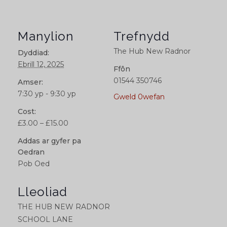
Manylion
Trefnydd
The Hub New Radnor
Dyddiad:
Ebrill 12, 2025
Ffôn
01544 350746
Amser:
7:30 yp - 9:30 yp
Gweld 0wefan
Cost:
£3.00 – £15.00
Addas ar gyfer pa
Oedran
Pob Oed
Lleoliad
THE HUB NEW RADNOR
SCHOOL LANE