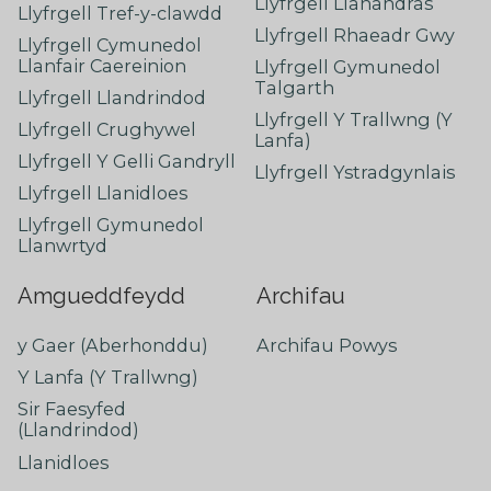
Llyfrgell Llanandras
Llyfrgell Tref-y-clawdd
Llyfrgell Rhaeadr Gwy
Llyfrgell Cymunedol
Llanfair Caereinion
Llyfrgell Gymunedol
Talgarth
Llyfrgell Llandrindod
Llyfrgell Y Trallwng (Y
Llyfrgell Crughywel
Lanfa)
Llyfrgell Y Gelli Gandryll
Llyfrgell Ystradgynlais
Llyfrgell Llanidloes
Llyfrgell Gymunedol
Llanwrtyd
Amgueddfeydd
Archifau
y Gaer (Aberhonddu)
Archifau Powys
Y Lanfa (Y Trallwng)
Sir Faesyfed
(Llandrindod)
Llanidloes