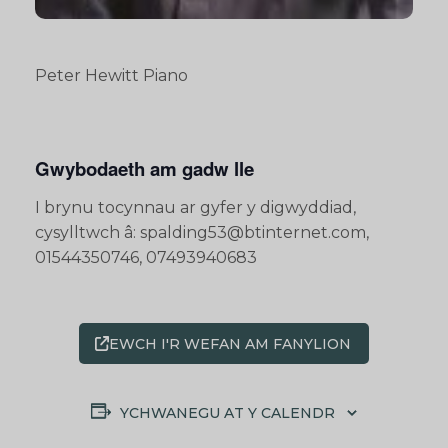
Peter Hewitt Piano
Gwybodaeth am gadw lle
I brynu tocynnau ar gyfer y digwyddiad,
cysylltwch â: spalding53@btinternet.com,
01544350746, 07493940683
EWCH I'R WEFAN AM FANYLION
YCHWANEGU AT Y CALENDR