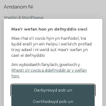
Amdanom Ni
Ynglŷn â StoriPowys
Cysylltwch â Ni
Mae’r wefan hon yn defnyddio cwci
Newyddion Diweddaraf
Dywedwch eich barn
Mae rhai o'r cwcis hyn yn hanfodol, tra
bydd eraill yn ein helpu i wella'ch profiad
Facebook
trwy adael i ni weld sut mae'r wefan yn
cael ei defnyddio
Datganiad Hygyrchedd
Am wybodaeth fanylach, gwelwch y
Rhestr o'r cwcis a ddefnyddir ar y wefan
Diogelu Data a Phreifatrwydd
Telerau ac amodau
hon.
Derbyniwyd pob un
©2026 - Cyngor Sir Powys
Gwrthodwyd pob un