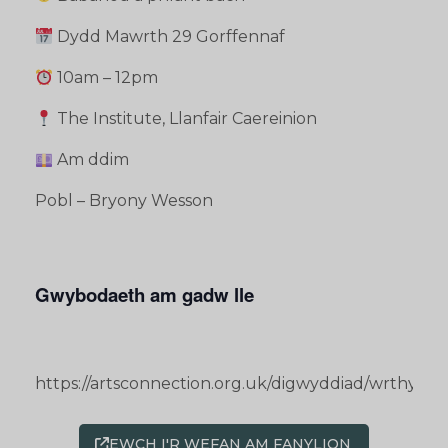
Dydd Mawrth 29 Gorffennaf
10am – 12pm
The Institute, Llanfair Caereinion
Am ddim
Pobl – Bryony Wesson
Gwybodaeth am gadw lle
https://artsconnection.org.uk/digwyddiad/wrthymor
EWCH I'R WEFAN AM FANYLION