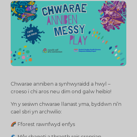
Chwarae anniben a synhwyraidd a hwyl –
croeso i chi aros neu dim ond galw heibio!
Yn y sesiwn chwarae llanast yma, byddwn ni’n
cael sbri yn archwilio:
Fforest rawnfwyd enfys
Môr sbageti a thraeth reis crensian