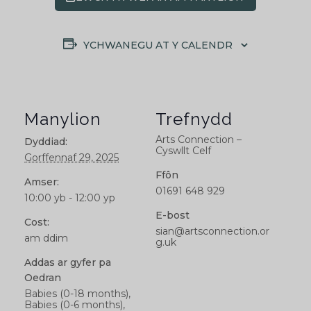
YCHWANEGU AT Y CALENDR
Manylion
Trefnydd
Arts Connection –
Dyddiad:
Cyswllt Celf
Gorffennaf 29, 2025
Ffôn
Amser:
01691 648 929
10:00 yb - 12:00 yp
E-bost
Cost:
sian@artsconnection.or
am ddim
g.uk
Addas ar gyfer pa
Oedran
Babies (0-18 months),
Babies (0-6 months),