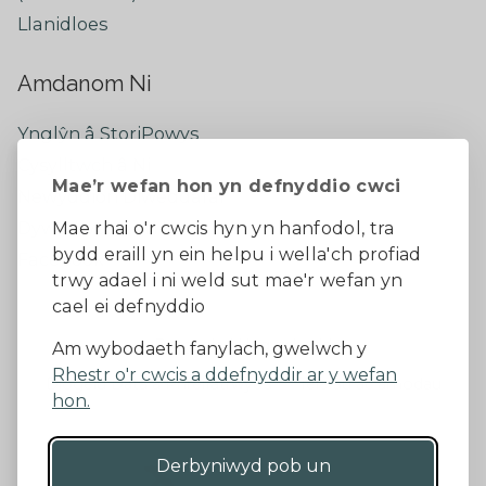
Llanidloes
Amdanom Ni
Ynglŷn â StoriPowys
Cysylltwch â Ni
Mae’r wefan hon yn defnyddio cwci
Newyddion Diweddaraf
Dywedwch eich barn
Mae rhai o'r cwcis hyn yn hanfodol, tra
bydd eraill yn ein helpu i wella'ch profiad
Facebook
trwy adael i ni weld sut mae'r wefan yn
cael ei defnyddio
Datganiad Hygyrchedd
Am wybodaeth fanylach, gwelwch y
Rhestr o'r cwcis a ddefnyddir ar y wefan
Diogelu Data a Phreifatrwydd
Telerau ac amodau
hon.
Derbyniwyd pob un