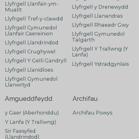
Llyfrgell Llanfair-ym-
Llyfrgell y Drenewydd
Muallt
Llyfrgell Llanandras
Llyfrgell Tref-y-clawdd
Llyfrgell Rhaeadr Gwy
Llyfrgell Cymunedol
Llanfair Caereinion
Llyfrgell Gymunedol
Talgarth
Llyfrgell Llandrindod
Llyfrgell Y Trallwng (Y
Llyfrgell Crughywel
Lanfa)
Llyfrgell Y Gelli Gandryll
Llyfrgell Ystradgynlais
Llyfrgell Llanidloes
Llyfrgell Gymunedol
Llanwrtyd
Amgueddfeydd
Archifau
y Gaer (Aberhonddu)
Archifau Powys
Y Lanfa (Y Trallwng)
Sir Faesyfed
(Llandrindod)