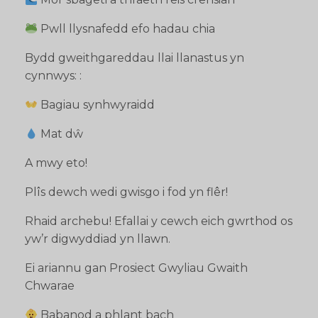
Pwll llysnafedd efo hadau chia
Bydd gweithgareddau llai llanastus yn
cynnwys: :
Bagiau synhwyraidd
Mat dŵ
A mwy eto!
Plîs dewch wedi gwisgo i fod yn flêr!
Rhaid archebu! Efallai y cewch eich gwrthod os
yw’r digwyddiad yn llawn.
Ei ariannu gan Prosiect Gwyliau Gwaith
Chwarae
Babanod a phlant bach