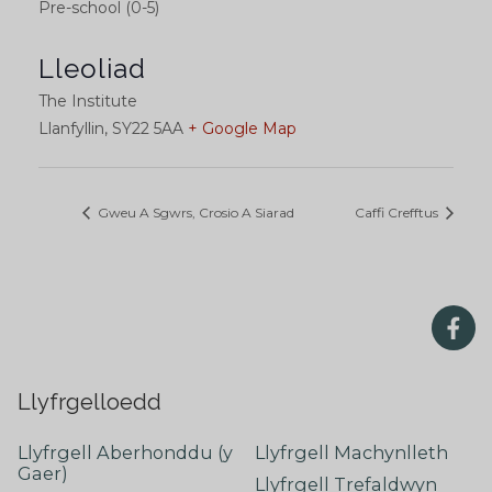
Pre-school (0-5)
Lleoliad
The Institute
Llanfyllin
,
SY22 5AA
+ Google Map
Gweu A Sgwrs, Crosio A Siarad
Caffi Crefftus
Llyfrgelloedd
Llyfrgell Aberhonddu (y
Llyfrgell Machynlleth
Gaer)
Llyfrgell Trefaldwyn