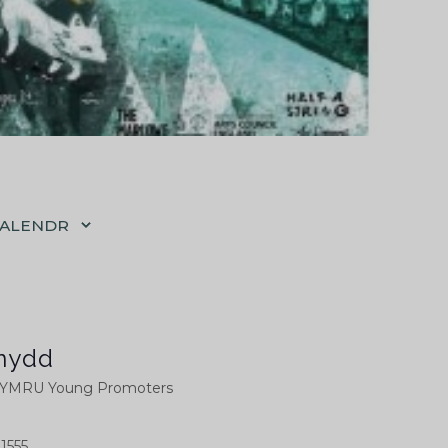
CALENDR
nydd
MRU Young Promoters
1555