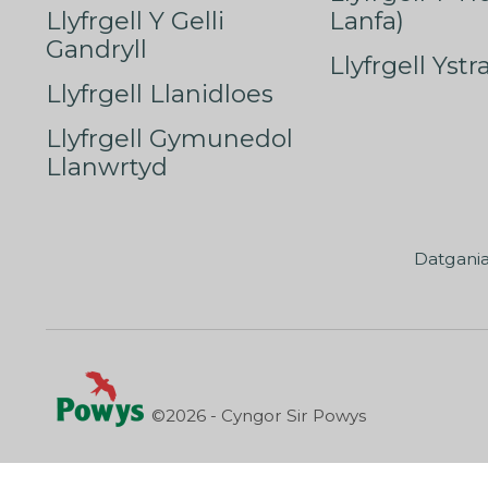
Llyfrgell Y Gelli
Lanfa)
Gandryll
Llyfrgell Yst
Llyfrgell Llanidloes
Llyfrgell Gymunedol
Llanwrtyd
Datgani
©2026 - Cyngor Sir Powys