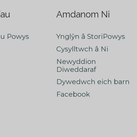
fau
Amdanom Ni
au Powys
Ynglŷn â StoriPowys
Cysylltwch â Ni
Newyddion
Diweddaraf
Dywedwch eich barn
Facebook