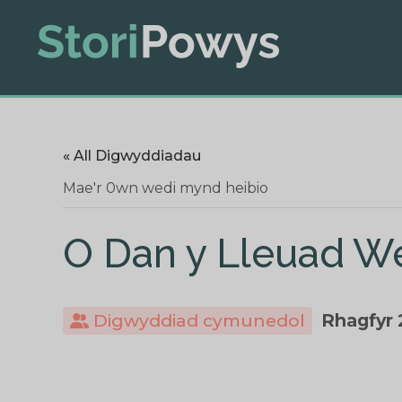
« All Digwyddiadau
Mae'r 0wn wedi mynd heibio
O Dan y Lleuad We
Digwyddiad cymunedol
Rhagfyr 