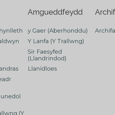
Amgueddfeydd
Archi
hynlleth
y Gaer (Aberhonddu)
Archif
faldwyn
Y Lanfa (Y Trallwng)
Sir Faesyfed
(Llandrindod)
nandras
Llanidloes
eadr
munedol
rallwng (Y