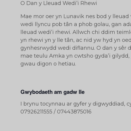
O Dan y Lleuad Wedi’i Rhewi
Mae mor oer yn Lunavik nes bod y lleuad 
wedi llyncu pob tân a phob golau, gan ad
lleuad wedi’i rhewi. Allwch chi ddim teim
yn rhewi yn y lle tân, ac nid yw hyd yn oed
gynhesrwydd wedi diflannu. O dan y sêr di
mae teulu Amka yn cwtsho gyda’i gilydd,
gwau digon o hetiau.
Gwybodaeth am gadw lle
I brynu tocynnau ar gyfer y digwyddiad, 
07926211555 / 07443875016