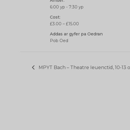
Amser:
6:00 yp - 7:30 yp
Cost:
£3.00 – £15.00
Addas ar gyfer pa Oedran
Pob Oed
MPYT Bach – Theatre Ieuenctid, 10-13 