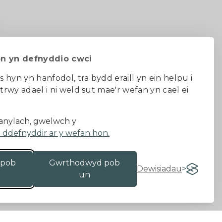
on yn defnyddio cwci
s hyn yn hanfodol, tra bydd eraill yn ein helpu i
 trwy adael i ni weld sut mae'r wefan yn cael ei
au ac amodau
nylach, gwelwch y
a ddefnyddir ar y wefan hon.
 pob
Gwrthodwyd pob
Dewisiadau
un
Gan 18a
&