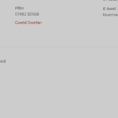
Ffôn
E-bost
01982 551568
bluemac
Gweld 0wefan
oed