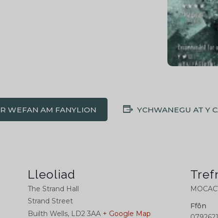
'R WEFAN AM FANYLION
YCHWANEGU AT Y 
Lleoliad
Tref
The Strand Hall
MOCACY
Strand Street
Ffôn
Builth Wells
,
LD2 3AA
+ Google Map
0792621