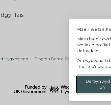
radgynlais
Mae’r wefan h
Mae rhai o'r cwci
wella'ch profiad
defnyddio
ad Hygyrchedd
Diogelu Data a Phreifatrwydd
Teler
Am wybodaeth fa
Rhestr o'r cwcis 
Derbyniwyd
un