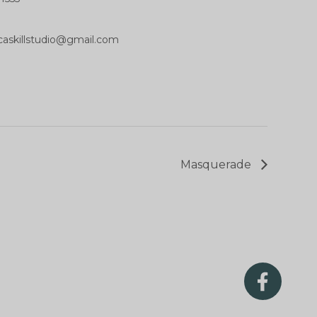
askillstudio@gmail.com
Masquerade