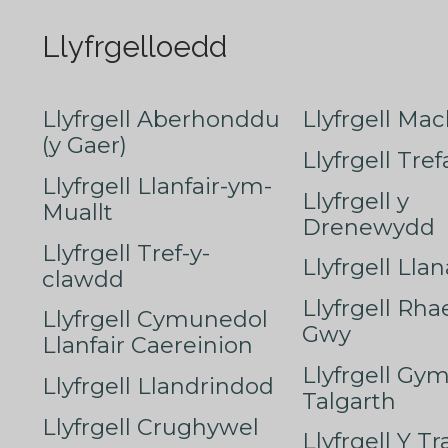
Llyfrgelloedd
Llyfrgell Aberhonddu
Llyfrgell Mac
(y Gaer)
Llyfrgell Tre
Llyfrgell Llanfair-ym-
Llyfrgell y
Muallt
Drenewydd
Llyfrgell Tref-y-
Llyfrgell Lla
clawdd
Llyfrgell Rha
Llyfrgell Cymunedol
Gwy
Llanfair Caereinion
Llyfrgell Gy
Llyfrgell Llandrindod
Talgarth
Llyfrgell Crughywel
Llyfrgell Y T