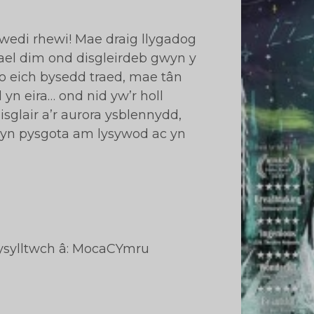
wedi rhewi! Mae draig llygadog
ael dim ond disgleirdeb gwyn y
lo eich bysedd traed, mae tân
 yn eira… ond nid yw’r holl
sglair a’r aurora ysblennydd,
 yn pysgota am lysywod ac yn
cysylltwch â: MocaCYmru