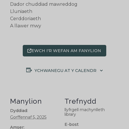
Dador chuddiad mawreddog
Lluniaeth
Cerddoriaeth
A llawer mwy
EWCH I'R WEFAN AM FANYLION
YCHWANEGU AT Y CALENDR
Manylion
Trefnydd
llyfrgell machynlleth
Dyddiad:
library
Gorffennaf 5, 2025
E-bost
Amser: