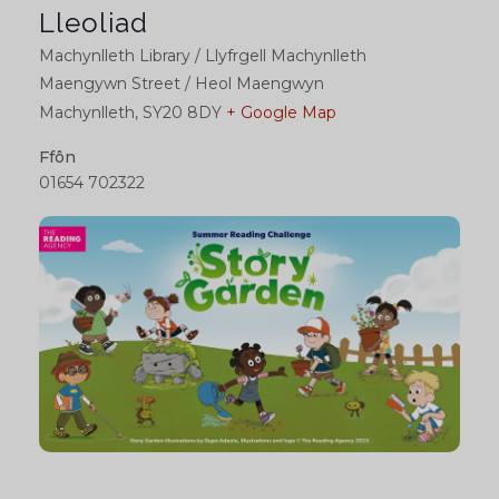
Lleoliad
Machynlleth Library / Llyfrgell Machynlleth
Maengywn Street / Heol Maengwyn
Machynlleth
,
SY20 8DY
+ Google Map
Ffôn
01654 702322