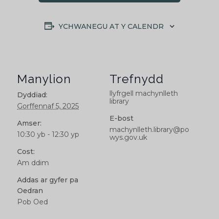
YCHWANEGU AT Y CALENDR
Manylion
Trefnydd
llyfrgell machynlleth
Dyddiad:
library
Gorffennaf 5, 2025
E-bost
Amser:
machynlleth.library@po
10:30 yb - 12:30 yp
wys.gov.uk
Cost:
Am ddim
Addas ar gyfer pa
Oedran
Pob Oed