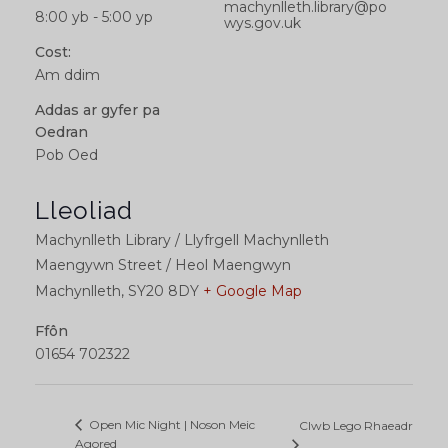
machynlleth.library@po
8:00 yb - 5:00 yp
wys.gov.uk
Cost:
Am ddim
Addas ar gyfer pa
Oedran
Pob Oed
Lleoliad
Machynlleth Library / Llyfrgell Machynlleth
Maengywn Street / Heol Maengwyn
Machynlleth
,
SY20 8DY
+ Google Map
Ffôn
01654 702322
Open Mic Night | Noson Meic
Clwb Lego Rhaeadr
Agored