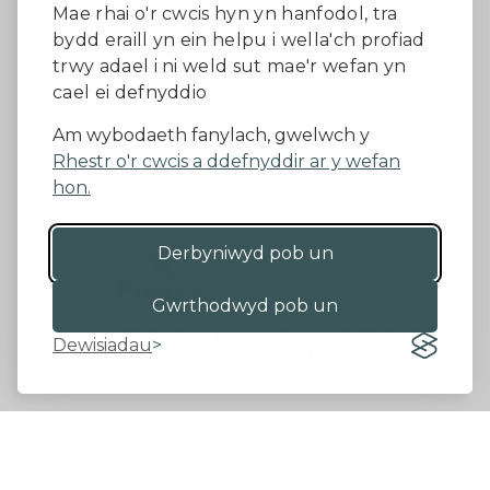
Dywedwch eich barn
Mae rhai o'r cwcis hyn yn hanfodol, tra
bydd eraill yn ein helpu i wella'ch profiad
Facebook
trwy adael i ni weld sut mae'r wefan yn
cael ei defnyddio
Datganiad Hygyrchedd
Am wybodaeth fanylach, gwelwch y
Rhestr o'r cwcis a ddefnyddir ar y wefan
Diogelu Data a Phreifatrwydd
Telerau ac amodau
hon.
Derbyniwyd pob un
©2026 - Cyngor Sir Powys
Gwrthodwyd pob un
Dewisiadau
Gan 18a
&