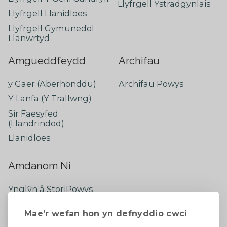
Llyfrgell Ystradgynlais
Llyfrgell Llanidloes
Llyfrgell Gymunedol
Llanwrtyd
Amgueddfeydd
Archifau
y Gaer (Aberhonddu)
Archifau Powys
Y Lanfa (Y Trallwng)
Sir Faesyfed
(Llandrindod)
Llanidloes
Amdanom Ni
Ynglŷn â StoriPowys
Cysylltwch â Ni
Mae’r wefan hon yn defnyddio cwci
Newyddion Diweddaraf