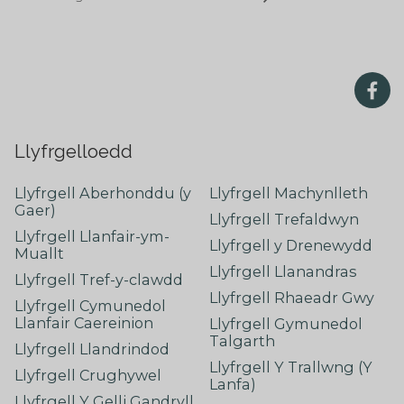
Llyfrgelloedd
Llyfrgell Aberhonddu (y
Llyfrgell Machynlleth
Gaer)
Llyfrgell Trefaldwyn
Llyfrgell Llanfair-ym-
Llyfrgell y Drenewydd
Muallt
Llyfrgell Llanandras
Llyfrgell Tref-y-clawdd
Llyfrgell Rhaeadr Gwy
Llyfrgell Cymunedol
Llanfair Caereinion
Llyfrgell Gymunedol
Talgarth
Llyfrgell Llandrindod
Llyfrgell Y Trallwng (Y
Llyfrgell Crughywel
Lanfa)
Llyfrgell Y Gelli Gandryll