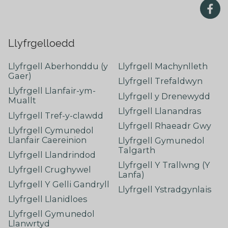
Llyfrgelloedd
Llyfrgell Aberhonddu (y
Llyfrgell Machynlleth
Gaer)
Llyfrgell Trefaldwyn
Llyfrgell Llanfair-ym-
Llyfrgell y Drenewydd
Muallt
Llyfrgell Llanandras
Llyfrgell Tref-y-clawdd
Llyfrgell Rhaeadr Gwy
Llyfrgell Cymunedol
Llanfair Caereinion
Llyfrgell Gymunedol
Talgarth
Llyfrgell Llandrindod
Llyfrgell Y Trallwng (Y
Llyfrgell Crughywel
Lanfa)
Llyfrgell Y Gelli Gandryll
Llyfrgell Ystradgynlais
Llyfrgell Llanidloes
Llyfrgell Gymunedol
Llanwrtyd