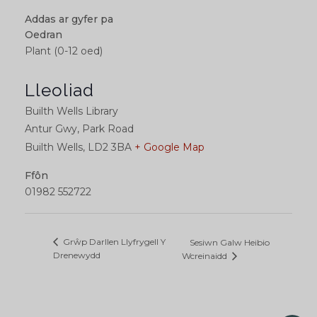
Addas ar gyfer pa
Oedran
Plant (0-12 oed)
Lleoliad
Builth Wells Library
Antur Gwy, Park Road
Builth Wells
,
LD2 3BA
+ Google Map
Ffôn
01982 552722
Grŵp Darllen Llyfrygell Y
Sesiwn Galw Heibio
Drenewydd
Wcreinaidd