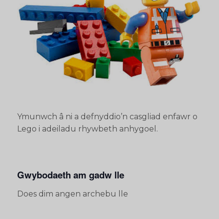
Ymunwch â ni a defnyddio’n casgliad enfawr o
Lego i adeiladu rhywbeth anhygoel.
Gwybodaeth am gadw lle
Does dim angen archebu lle