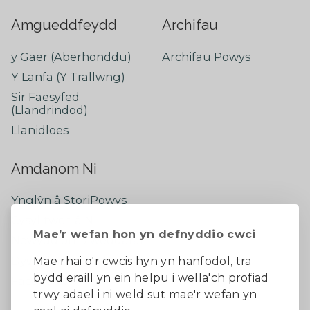
Amgueddfeydd
Archifau
y Gaer (Aberhonddu)
Archifau Powys
Y Lanfa (Y Trallwng)
Sir Faesyfed
(Llandrindod)
Llanidloes
Amdanom Ni
Ynglŷn â StoriPowys
Cysylltwch â Ni
Mae’r wefan hon yn defnyddio cwci
Newyddion Diweddaraf
Dywedwch eich barn
Mae rhai o'r cwcis hyn yn hanfodol, tra
bydd eraill yn ein helpu i wella'ch profiad
Facebook
trwy adael i ni weld sut mae'r wefan yn