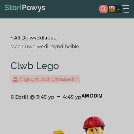
« All Digwyddiadau
Mae'r 0wn wedi mynd heibio
Clwb Lego
Digwyddiad cymunedol
-
AM DDIM
6 Ebrill @ 3:45 yp
4:45 yp