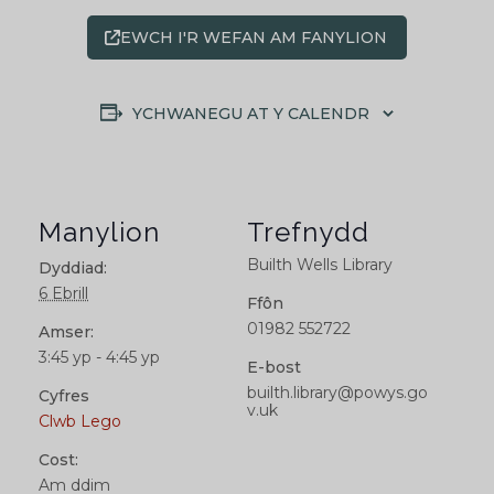
EWCH I'R WEFAN AM FANYLION
YCHWANEGU AT Y CALENDR
Manylion
Trefnydd
Builth Wells Library
Dyddiad:
6 Ebrill
Ffôn
01982 552722
Amser:
3:45 yp - 4:45 yp
E-bost
builth.library@powys.go
Cyfres
v.uk
Clwb Lego
Cost:
Am ddim