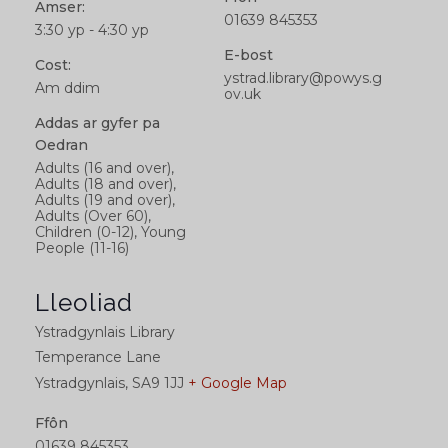
Amser:
01639 845353
3:30 yp - 4:30 yp
E-bost
Cost:
ystrad.library@powys.g
Am ddim
ov.uk
Addas ar gyfer pa
Oedran
Adults (16 and over),
Adults (18 and over),
Adults (19 and over),
Adults (Over 60),
Children (0-12), Young
People (11-16)
Lleoliad
Ystradgynlais Library
Temperance Lane
Ystradgynlais
,
SA9 1JJ
+ Google Map
Ffôn
01639 845353