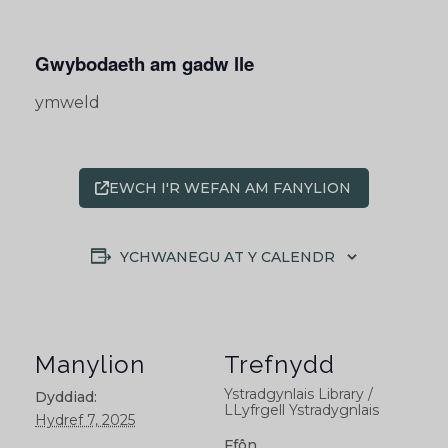
Gwybodaeth am gadw lle
ymweld
EWCH I'R WEFAN AM FANYLION
YCHWANEGU AT Y CALENDR
Manylion
Trefnydd
Ystradgynlais Library /
Dyddiad:
LLyfrgell Ystradygnlais
Hydref 7, 2025
Ffôn