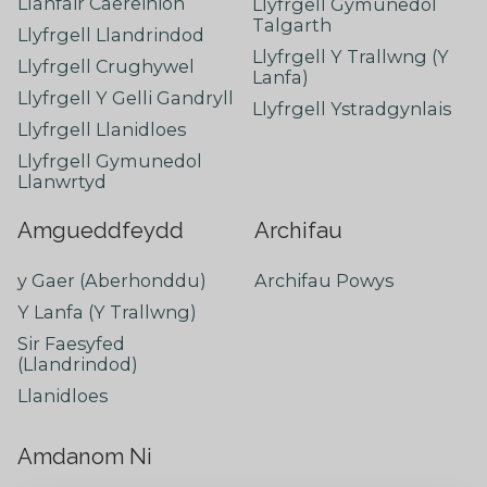
Llanfair Caereinion
Llyfrgell Gymunedol
Talgarth
Llyfrgell Llandrindod
Llyfrgell Y Trallwng (Y
Llyfrgell Crughywel
Lanfa)
Llyfrgell Y Gelli Gandryll
Llyfrgell Ystradgynlais
Llyfrgell Llanidloes
Llyfrgell Gymunedol
Llanwrtyd
Amgueddfeydd
Archifau
y Gaer (Aberhonddu)
Archifau Powys
Y Lanfa (Y Trallwng)
Sir Faesyfed
(Llandrindod)
Llanidloes
Amdanom Ni