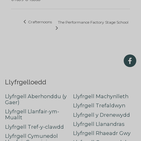
Crafternoons
The Performance Factory Stage School
Llyfrgelloedd
Llyfrgell Aberhonddu (y
Llyfrgell Machynlleth
Gaer)
Llyfrgell Trefaldwyn
Llyfrgell Llanfair-ym-
Llyfrgell y Drenewydd
Muallt
Llyfrgell Llanandras
Llyfrgell Tref-y-clawdd
Llyfrgell Rhaeadr Gwy
Llyfrgell Cymunedol