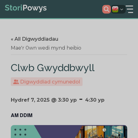
« All Digwyddiadau
Mae'r 0wn wedi mynd heibio
Clwb Gwyddbwyll
Digwyddiad cymunedol
-
Hydref 7, 2025 @ 3:30 yp
4:30 yp
AM DDIM