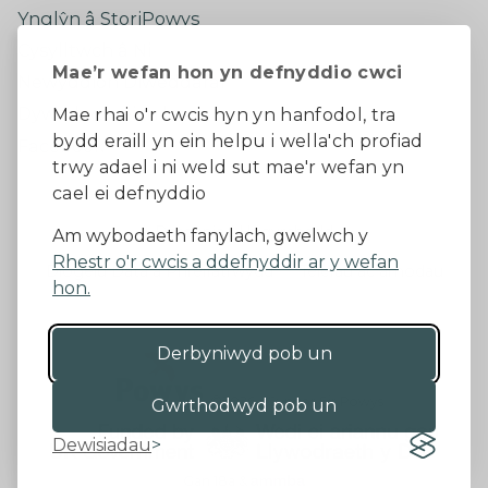
Ynglŷn â StoriPowys
Cysylltwch â Ni
Mae’r wefan hon yn defnyddio cwci
Newyddion Diweddaraf
Dywedwch eich barn
Mae rhai o'r cwcis hyn yn hanfodol, tra
bydd eraill yn ein helpu i wella'ch profiad
Facebook
trwy adael i ni weld sut mae'r wefan yn
cael ei defnyddio
Datganiad Hygyrchedd
Am wybodaeth fanylach, gwelwch y
Rhestr o'r cwcis a ddefnyddir ar y wefan
Diogelu Data a Phreifatrwydd
Telerau ac amodau
hon.
Derbyniwyd pob un
©2026 - Cyngor Sir Powys
Gwrthodwyd pob un
Dewisiadau
Gan 18a
&