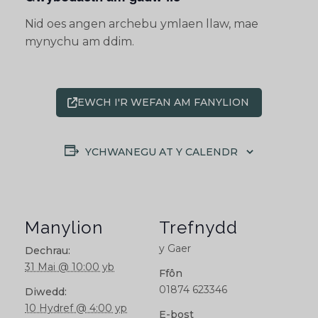
Nid oes angen archebu ymlaen llaw, mae
mynychu am ddim.
EWCH I'R WEFAN AM FANYLION
YCHWANEGU AT Y CALENDR
Manylion
Trefnydd
y Gaer
Dechrau:
31 Mai @ 10:00 yb
Ffôn
01874 623346
Diwedd:
10 Hydref @ 4:00 yp
E-bost