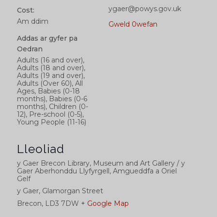
ygaer@powys.gov.uk
Cost:
Am ddim
Gweld 0wefan
Addas ar gyfer pa
Oedran
Adults (16 and over),
Adults (18 and over),
Adults (19 and over),
Adults (Over 60), All
Ages, Babies (0-18
months), Babies (0-6
months), Children (0-
12), Pre-school (0-5),
Young People (11-16)
Lleoliad
y Gaer Brecon Library, Museum and Art Gallery / y
Gaer Aberhonddu Llyfyrgell, Amgueddfa a Oriel
Gelf
y Gaer, Glamorgan Street
Brecon
,
LD3 7DW
+ Google Map