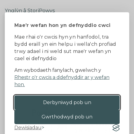
Ynglŷn â StoriPowys
Cysylltwch â Ni
Mae’r wefan hon yn defnyddio cwci
Newyddion Diweddaraf
Dywedwch eich barn
Mae rhai o'r cwcis hyn yn hanfodol, tra
bydd eraill yn ein helpu i wella'ch profiad
Facebook
trwy adael i ni weld sut mae'r wefan yn
cael ei defnyddio
Datganiad Hygyrchedd
Am wybodaeth fanylach, gwelwch y
Rhestr o'r cwcis a ddefnyddir ar y wefan
Diogelu Data a Phreifatrwydd
Telerau ac amodau
hon.
Derbyniwyd pob un
©2026 - Cyngor Sir Powys
Gwrthodwyd pob un
Dewisiadau