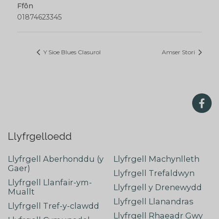
Ffôn
01874623345
Y Sioe Blues Clasurol
Amser Stori
Llyfrgelloedd
Llyfrgell Aberhonddu (y
Llyfrgell Machynlleth
Gaer)
Llyfrgell Trefaldwyn
Llyfrgell Llanfair-ym-
Llyfrgell y Drenewydd
Muallt
Llyfrgell Llanandras
Llyfrgell Tref-y-clawdd
Llyfrgell Rhaeadr Gwy