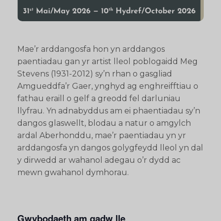
Mae’r arddangosfa hon yn arddangos
paentiadau gan yr artist lleol poblogaidd Meg
Stevens (1931-2012) sy’n rhan o gasgliad
Amgueddfa’r Gaer, ynghyd ag enghreifftiau o
fathau eraill o gelf a greodd fel darluniau
llyfrau. Yn adnabyddus am ei phaentiadau sy’n
dangos glaswellt, blodau a natur o amgylch
ardal Aberhonddu, mae’r paentiadau yn yr
arddangosfa yn dangos golygfeydd lleol yn dal
y dirwedd ar wahanol adegau o’r dydd ac
mewn gwahanol dymhorau.
Gwybodaeth am gadw lle