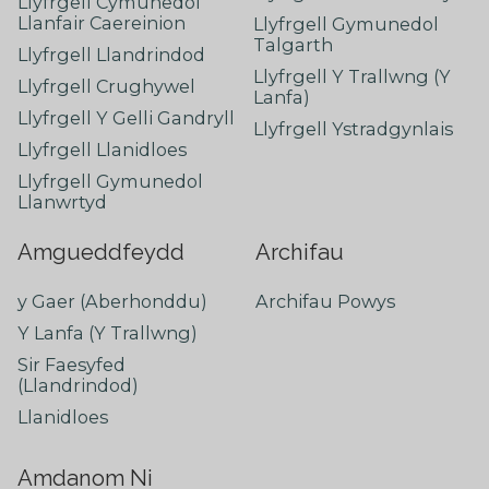
Llyfrgell Cymunedol
Llanfair Caereinion
Llyfrgell Gymunedol
Talgarth
Llyfrgell Llandrindod
Llyfrgell Y Trallwng (Y
Llyfrgell Crughywel
Lanfa)
Llyfrgell Y Gelli Gandryll
Llyfrgell Ystradgynlais
Llyfrgell Llanidloes
Llyfrgell Gymunedol
Llanwrtyd
Amgueddfeydd
Archifau
y Gaer (Aberhonddu)
Archifau Powys
Y Lanfa (Y Trallwng)
Sir Faesyfed
(Llandrindod)
Llanidloes
Amdanom Ni