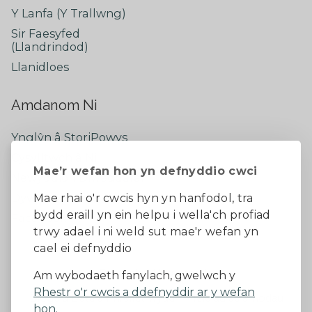
Y Lanfa (Y Trallwng)
Sir Faesyfed
(Llandrindod)
Llanidloes
Amdanom Ni
Ynglŷn â StoriPowys
Cysylltwch â Ni
Mae’r wefan hon yn defnyddio cwci
Newyddion Diweddaraf
Dywedwch eich barn
Mae rhai o'r cwcis hyn yn hanfodol, tra
bydd eraill yn ein helpu i wella'ch profiad
Facebook
trwy adael i ni weld sut mae'r wefan yn
cael ei defnyddio
Datganiad Hygyrchedd
Am wybodaeth fanylach, gwelwch y
Rhestr o'r cwcis a ddefnyddir ar y wefan
Diogelu Data a Phreifatrwydd
Telerau ac amodau
hon.