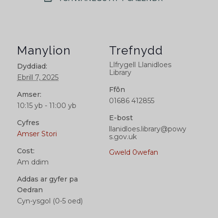
Manylion
Trefnydd
Llfrygell Llanidloes
Dyddiad:
Library
Ebrill 7, 2025
Ffôn
Amser:
01686 412855
10:15 yb - 11:00 yb
E-bost
Cyfres
llanidloes.library@powy
Amser Stori
s.gov.uk
Cost:
Gweld 0wefan
Am ddim
Addas ar gyfer pa
Oedran
Cyn-ysgol (0-5 oed)