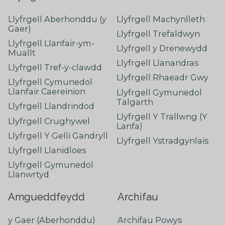
Llyfrgell Aberhonddu (y
Llyfrgell Machynlleth
Gaer)
Llyfrgell Trefaldwyn
Llyfrgell Llanfair-ym-
Llyfrgell y Drenewydd
Muallt
Llyfrgell Llanandras
Llyfrgell Tref-y-clawdd
Llyfrgell Rhaeadr Gwy
Llyfrgell Cymunedol
Llanfair Caereinion
Llyfrgell Gymunedol
Talgarth
Llyfrgell Llandrindod
Llyfrgell Y Trallwng (Y
Llyfrgell Crughywel
Lanfa)
Llyfrgell Y Gelli Gandryll
Llyfrgell Ystradgynlais
Llyfrgell Llanidloes
Llyfrgell Gymunedol
Llanwrtyd
Amgueddfeydd
Archifau
y Gaer (Aberhonddu)
Archifau Powys