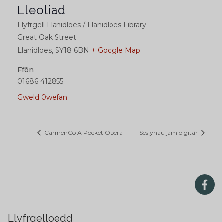
Lleoliad
Llyfrgell Llanidloes / Llanidloes Library
Great Oak Street
Llanidloes
,
SY18 6BN
+ Google Map
Ffôn
01686 412855
Gweld 0wefan
CarmenCo A Pocket Opera
Sesiynau jamio gitâr
Llyfrgelloedd