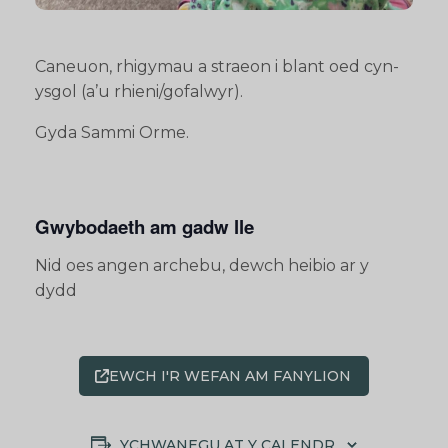
Caneuon, rhigymau a straeon i blant oed cyn-
ysgol (a’u rhieni/gofalwyr).
Gyda Sammi Orme.
Gwybodaeth am gadw lle
Nid oes angen archebu, dewch heibio ar y
dydd
EWCH I'R WEFAN AM FANYLION
YCHWANEGU AT Y CALENDR