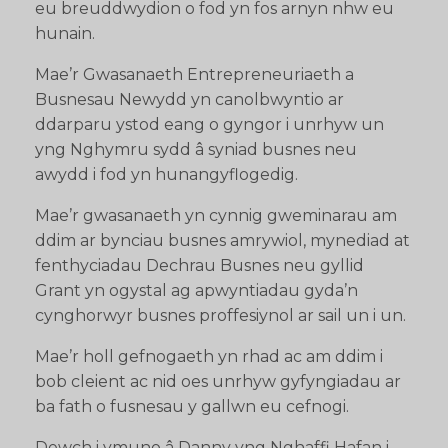
eu breuddwydion o fod yn fos arnyn nhw eu
hunain.
Mae’r Gwasanaeth Entrepreneuriaeth a
Busnesau Newydd yn canolbwyntio ar
ddarparu ystod eang o gyngor i unrhyw un
yng Nghymru sydd â syniad busnes neu
awydd i fod yn hunangyflogedig.
Mae’r gwasanaeth yn cynnig gweminarau am
ddim ar bynciau busnes amrywiol, mynediad at
fenthyciadau Dechrau Busnes neu gyllid
Grant yn ogystal ag apwyntiadau gyda’n
cynghorwyr busnes proffesiynol ar sail un i un.
Mae’r holl gefnogaeth yn rhad ac am ddim i
bob cleient ac nid oes unrhyw gyfyngiadau ar
ba fath o fusnesau y gallwn eu cefnogi.
Dewch i ymuno â Danny yng Nghaffi Hafan i