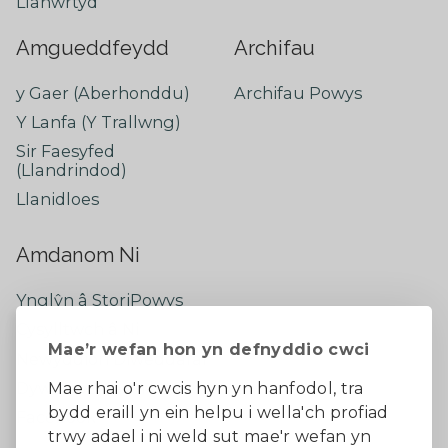
Llanwrtyd
Amgueddfeydd
Archifau
y Gaer (Aberhonddu)
Archifau Powys
Y Lanfa (Y Trallwng)
Sir Faesyfed
(Llandrindod)
Llanidloes
Amdanom Ni
Ynglŷn â StoriPowys
Cysylltwch â Ni
Mae’r wefan hon yn defnyddio cwci
Newyddion Diweddaraf
Dywedwch eich barn
Mae rhai o'r cwcis hyn yn hanfodol, tra
bydd eraill yn ein helpu i wella'ch profiad
Facebook
trwy adael i ni weld sut mae'r wefan yn