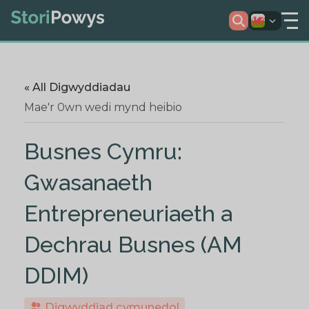
« All Digwyddiadau
Mae'r 0wn wedi mynd heibio
Busnes Cymru:
Gwasanaeth
Entrepreneuriaeth a
Dechrau Busnes (AM
DDIM)
Digwyddiad cymunedol