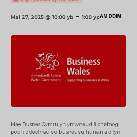
-
AM DDIM
Mai 27, 2025 @ 10:00 yb
1:00 yp
Mae Busnes Cymru yn ymwneud â chefnogi
pobl i ddechrau eu busnes eu hunain a dilyn