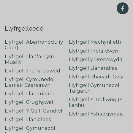
Llyfrgelloedd
Llyfrgell Aberhonddu (y
Llyfrgell Machynlleth
Gaer)
Llyfrgell Trefaldwyn
Llyfrgell Llanfair-ym-
Llyfrgell y Drenewydd
Muallt
Llyfrgell Llanandras
Llyfrgell Tref-y-clawdd
Llyfrgell Rhaeadr Gwy
Llyfrgell Cymunedol
Llanfair Caereinion
Llyfrgell Gymunedol
Talgarth
Llyfrgell Llandrindod
Llyfrgell Y Trallwng (Y
Llyfrgell Crughywel
Lanfa)
Llyfrgell Y Gelli Gandryll
Llyfrgell Ystradgynlais
Llyfrgell Llanidloes
Llyfrgell Gymunedol