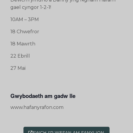
gael cyngor 1-2-1!
10AM – 3PM
18 Chwefror
18 Mawrth
22 Ebrill
27 Mai
Gwybodaeth am gadw lle
www.hafanyrafon.com
EWCH I'R WEFAN AM FANYLION