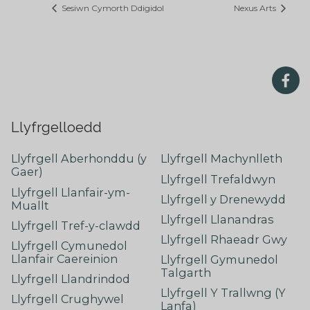
Sesiwn Cymorth Ddigidol
Nexus Arts
Llyfrgelloedd
Llyfrgell Aberhonddu (y
Llyfrgell Machynlleth
Gaer)
Llyfrgell Trefaldwyn
Llyfrgell Llanfair-ym-
Llyfrgell y Drenewydd
Muallt
Llyfrgell Llanandras
Llyfrgell Tref-y-clawdd
Llyfrgell Rhaeadr Gwy
Llyfrgell Cymunedol
Llanfair Caereinion
Llyfrgell Gymunedol
Talgarth
Llyfrgell Llandrindod
Llyfrgell Y Trallwng (Y
Llyfrgell Crughywel
Lanfa)