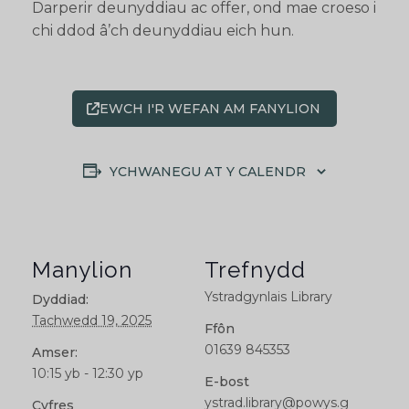
Darperir deunyddiau ac offer, ond mae croeso i
chi ddod â’ch deunyddiau eich hun.
EWCH I'R WEFAN AM FANYLION
YCHWANEGU AT Y CALENDR
Manylion
Trefnydd
Ystradgynlais Library
Dyddiad:
Tachwedd 19, 2025
Ffôn
01639 845353
Amser:
10:15 yb - 12:30 yp
E-bost
ystrad.library@powys.g
Cyfres