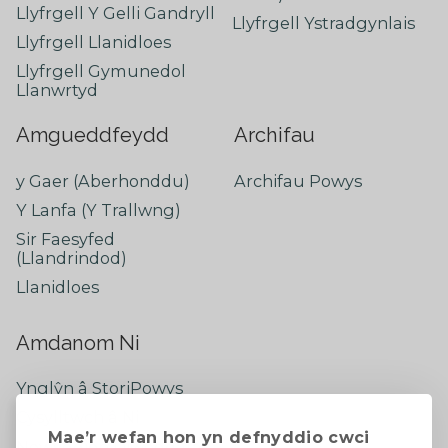
Llyfrgell Y Gelli Gandryll
Llyfrgell Ystradgynlais
Llyfrgell Llanidloes
Llyfrgell Gymunedol
Llanwrtyd
Amgueddfeydd
Archifau
y Gaer (Aberhonddu)
Archifau Powys
Y Lanfa (Y Trallwng)
Sir Faesyfed
(Llandrindod)
Llanidloes
Amdanom Ni
Ynglŷn â StoriPowys
Cysylltwch â Ni
Mae’r wefan hon yn defnyddio cwci
Newyddion Diweddaraf