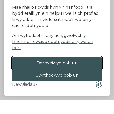
Dywedwch eich barn
Mae rhai o'r cwcis hyn yn hanfodol, tra
bydd eraill yn ein helpu i wella'ch profiad
Facebook
trwy adael i ni weld sut mae'r wefan yn
cael ei defnyddio
Datganiad Hygyrchedd
Am wybodaeth fanylach, gwelwch y
Rhestr o'r cwcis a ddefnyddir ar y wefan
Diogelu Data a Phreifatrwydd
Telerau ac amodau
hon.
Derbyniwyd pob un
©2026 - Cyngor Sir Powys
Gwrthodwyd pob un
Dewisiadau
Gan 18a
&