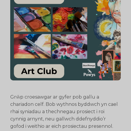
Grŵp croesawgar ar gyfer pob gallu a
chariadon celf. Bob wythnos byddwch yn cael
rhai syniadau a thechnegau prosiect i roi
cynnig arnynt, neu gallwch ddefnyddio’r
gofod i weithio ar eich prosiectau presennol.