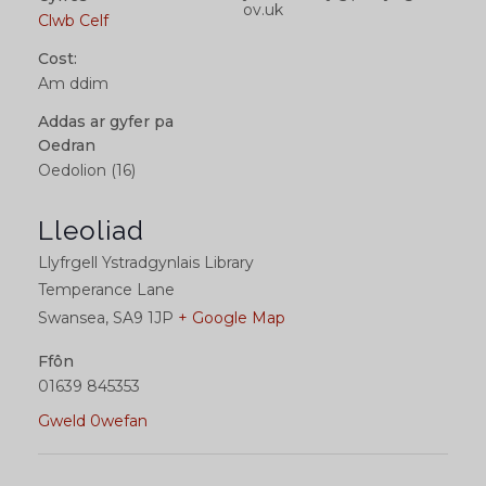
ov.uk
Clwb Celf
Cost:
Am ddim
Addas ar gyfer pa
Oedran
Oedolion (16)
Lleoliad
Llyfrgell Ystradgynlais Library
Temperance Lane
Swansea
,
SA9 1JP
+ Google Map
Ffôn
01639 845353
Gweld 0wefan