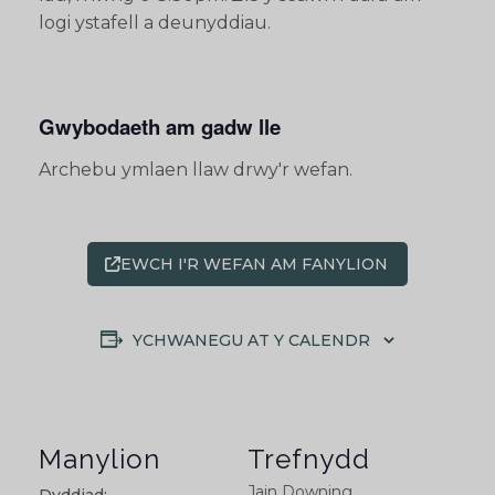
logi ystafell a deunyddiau.
Gwybodaeth am gadw lle
Archebu ymlaen llaw drwy'r wefan.
EWCH I'R WEFAN AM FANYLION
YCHWANEGU AT Y CALENDR
Manylion
Trefnydd
Jain Downing
Dyddiad: