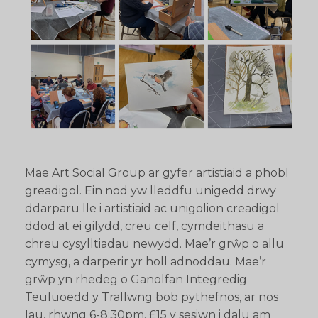
Mae Art Social Group ar gyfer artistiaid a phobl
greadigol. Ein nod yw lleddfu unigedd drwy
ddarparu lle i artistiaid ac unigolion creadigol
ddod at ei gilydd, creu celf, cymdeithasu a
chreu cysylltiadau newydd. Mae’r grŵp o allu
cymysg, a darperir yr holl adnoddau. Mae’r
grŵp yn rhedeg o Ganolfan Integredig
Teuluoedd y Trallwng bob pythefnos, ar nos
Iau, rhwng 6-8:30pm. £15 y sesiwn i dalu am