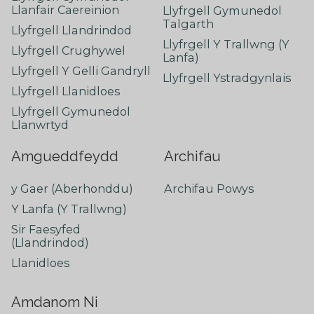
Llanfair Caereinion
Llyfrgell Gymunedol
Talgarth
Llyfrgell Llandrindod
Llyfrgell Y Trallwng (Y
Llyfrgell Crughywel
Lanfa)
Llyfrgell Y Gelli Gandryll
Llyfrgell Ystradgynlais
Llyfrgell Llanidloes
Llyfrgell Gymunedol
Llanwrtyd
Amgueddfeydd
Archifau
y Gaer (Aberhonddu)
Archifau Powys
Y Lanfa (Y Trallwng)
Sir Faesyfed
(Llandrindod)
Llanidloes
Amdanom Ni