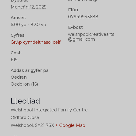
Mehefin 12, 2025
Ffôn
07949943688
Amser:
6:00 yp - 8:30 yp
E-bost
welshpoolcreativearts
Cyfres
@gmail.com
Grŵp cymdeithasol celf
Cost:
£15
Addas ar gyfer pa
Oedran
Oedolion (16)
Lleoliad
Welshpool Integrated Family Centre
Oldford Close
Welshpool
,
SY21 7SX
+ Google Map