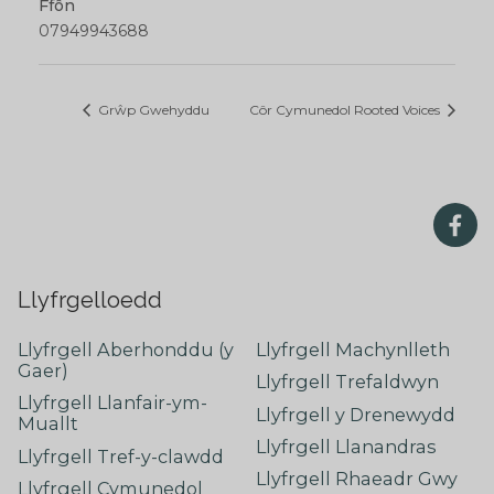
Ffôn
07949943688
Grŵp Gwehyddu
Côr Cymunedol Rooted Voices
Llyfrgelloedd
Llyfrgell Aberhonddu (y
Llyfrgell Machynlleth
Gaer)
Llyfrgell Trefaldwyn
Llyfrgell Llanfair-ym-
Llyfrgell y Drenewydd
Muallt
Llyfrgell Llanandras
Llyfrgell Tref-y-clawdd
Llyfrgell Rhaeadr Gwy
Llyfrgell Cymunedol