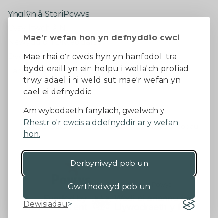
Ynglŷn â StoriPowys
Cysylltwch â Ni
Mae’r wefan hon yn defnyddio cwci
Newyddion Diweddaraf
Dywedwch eich barn
Mae rhai o'r cwcis hyn yn hanfodol, tra
bydd eraill yn ein helpu i wella'ch profiad
Facebook
trwy adael i ni weld sut mae'r wefan yn
cael ei defnyddio
Datganiad Hygyrchedd
Am wybodaeth fanylach, gwelwch y
Rhestr o'r cwcis a ddefnyddir ar y wefan
Diogelu Data a Phreifatrwydd
Telerau ac amodau
hon.
Derbyniwyd pob un
©2026 - Cyngor Sir Powys
Gwrthodwyd pob un
Dewisiadau